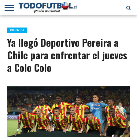
PRIMERA
DIVISIÓN
PRIMERA
SELECCIÓN
CHILENOS
FÚTBOL
B
CHILENA
EN EL
INTERNACIONAL
COLOMBIA
MUNDO
Ya llegó Deportivo Pereira a
Chile para enfrentar el jueves
a Colo Colo