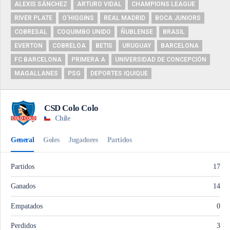
ALEXIS SÁNCHEZ
ARTURO VIDAL
CHAMPIONS LEAGUE
RIVER PLATE
O'HIGGINS
REAL MADRID
BOCA JUNIORS
COBRESAL
COQUIMBO UNIDO
ÑUBLENSE
BRASIL
EVERTON
COBRELOA
BETIS
URUGUAY
BARCELONA
FC BARCELONA
PRIMERA A
UNIVERSIDAD DE CONCEPCIÓN
MAGALLANES
PSG
DEPORTES IQUIQUE