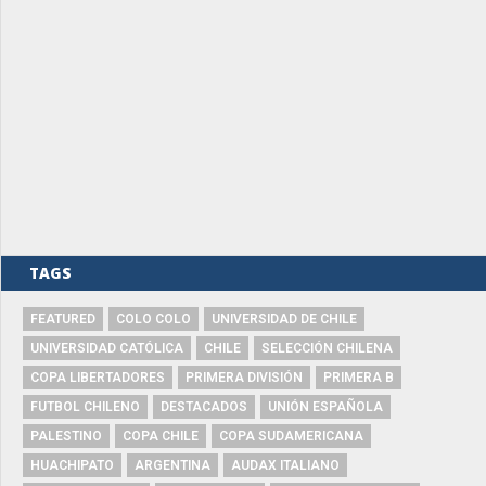
TAGS
FEATURED
COLO COLO
UNIVERSIDAD DE CHILE
UNIVERSIDAD CATÓLICA
CHILE
SELECCIÓN CHILENA
COPA LIBERTADORES
PRIMERA DIVISIÓN
PRIMERA B
FUTBOL CHILENO
DESTACADOS
UNIÓN ESPAÑOLA
PALESTINO
COPA CHILE
COPA SUDAMERICANA
HUACHIPATO
ARGENTINA
AUDAX ITALIANO