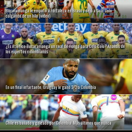
Bucaramanga le empató a Fortaleza en Brasil y dejó a Colo Colo
colgando de un hilo (video)
¿Es Atlético Bucaramanga un rival de risego para Colo Colo? Análisis de
los expertos colombianos
En un final infartante, Uruguay le ganó 3-2 a Colombia
Chile es bailado y goleado por Colombia: Más últimos que nunca