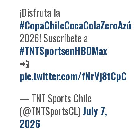
¡Disfruta la
#CopaChileCocaColaZeroAzúc
2026! Suscríbete a
#TNTSportsenHBOMax
📲
pic.twitter.com/fNrVj8tCpC
— TNT Sports Chile
(@TNTSportsCL)
July 7,
2026