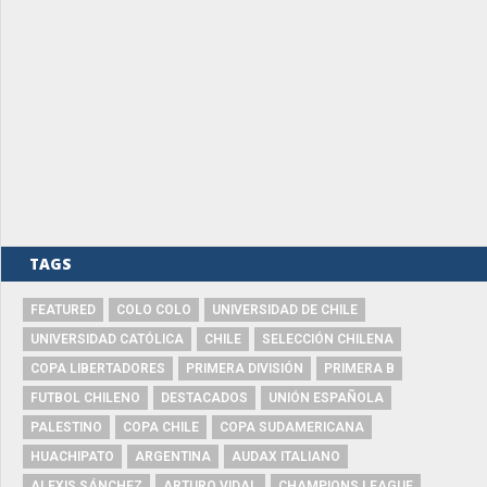
TAGS
FEATURED
COLO COLO
UNIVERSIDAD DE CHILE
UNIVERSIDAD CATÓLICA
CHILE
SELECCIÓN CHILENA
COPA LIBERTADORES
PRIMERA DIVISIÓN
PRIMERA B
FUTBOL CHILENO
DESTACADOS
UNIÓN ESPAÑOLA
PALESTINO
COPA CHILE
COPA SUDAMERICANA
HUACHIPATO
ARGENTINA
AUDAX ITALIANO
ALEXIS SÁNCHEZ
ARTURO VIDAL
CHAMPIONS LEAGUE