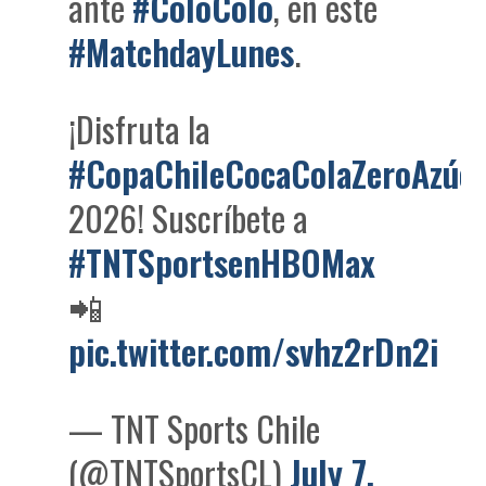
ante
#ColoColo
, en este
#MatchdayLunes
.
¡Disfruta la
#CopaChileCocaColaZeroAzúc
2026! Suscríbete a
#TNTSportsenHBOMax
📲
pic.twitter.com/svhz2rDn2i
— TNT Sports Chile
(@TNTSportsCL)
July 7,