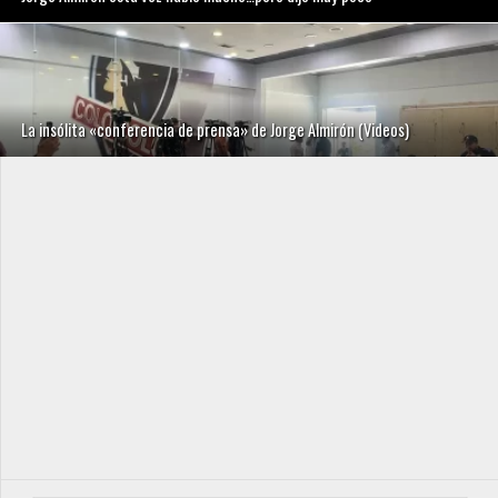
La insólita «conferencia de prensa» de Jorge Almirón (Videos)