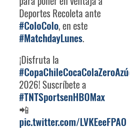
para poner en ventaja a
Deportes Recoleta ante
#ColoColo
, en este
#MatchdayLunes
.
¡Disfruta la
#CopaChileCocaColaZeroAzúc
2026! Suscríbete a
#TNTSportsenHBOMax
📲
pic.twitter.com/LVKEeeFPAO