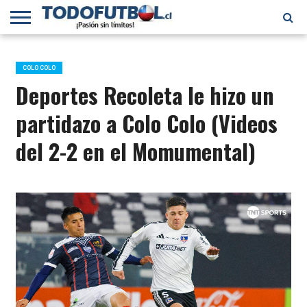
PRIMERA
DIVISIÓN
PRIMERA
SELECCIÓN
CHILENOS
FÚTBOL
B
CHILENA
EN EL
INTERNACIONAL
COLO COLO
MUNDO
Deportes Recoleta le hizo un
partidazo a Colo Colo (Videos
del 2-2 en el Momumental)