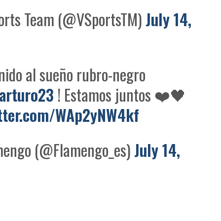
rts Team (@VSportsTM)
July 14,
nido al sueño rubro-negro
arturo23
! Estamos juntos ❤️🖤
itter.com/WAp2yNW4kf
engo (@Flamengo_es)
July 14,