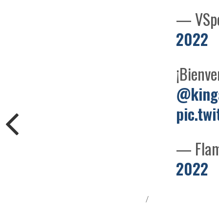
— VSpo
2022
¡Bienve
@king
pic.tw
— Flam
2022
/