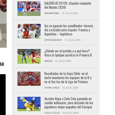
GALERÍA DE FOTOS: ¡España campeón
del Mundo 2026!
ARGENTINA
19 JULIO, 2026
Así se jugarán las semifinales: horario,
día y estadio para España- Francia y
Argentina – Inglaterra
DESTACADOS
12 JULIO, 2026
¿Dónde ver el partido y a qué hora?:
Arica vs Iquique paraliza la Primera B
ARICA
31 JULIO, 2026
DAR
Resultados de la Copa Chile: en el
norte mandaron los equipos de la B y
en el Sur los de la Liga de Primera
COPA CHILE
14 JULIO, 2026
Vozinha llega a Colo Colo ganando un
sueldo millonario, pero distante de los
jugadores mejor pagados del Cacique
COLO COLO
26 JULIO, 2026