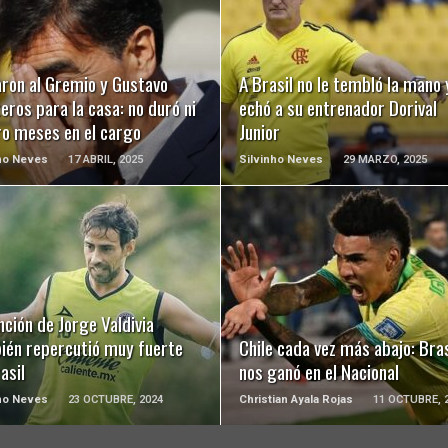
LEER MÁS
LEER MÁS
aron al Gremio y Gustavo
A Brasil no le tembló la mano 
eros para la casa: no duró ni
echó a su entrenador Dorival
ro meses en el cargo
Junior
ho Neves
17 ABRIL, 2025
Silvinho Neves
29 MARZO, 2025
LEER MÁS
LEER MÁS
ción de Jorge Valdivia
ién repercutió muy fuerte
Chile cada vez más abajo: Bras
asil
nos ganó en el Nacional
ho Neves
23 OCTUBRE, 2024
Christian Ayala Rojas
11 OCTUBRE, 