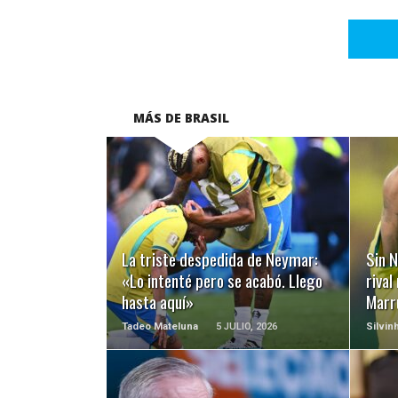
MÁS DE BRASIL
LEER MÁS
La triste despedida de Neymar:
Sin N
«Lo intenté pero se acabó. Llego
rival
hasta aquí»
Marr
Tadeo Mateluna
5 JULIO, 2026
Silvin