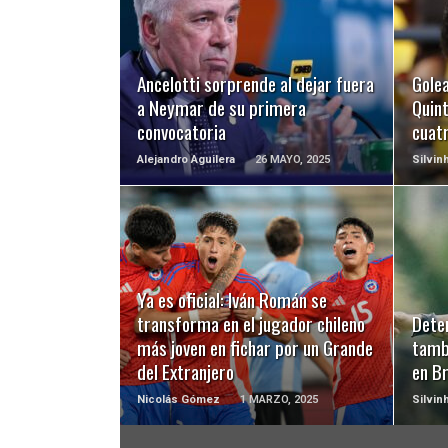
LEER MÁS
Ancelotti sorprende al dejar fuera
Gole
a Neymar de su primera
Quint
convocatoria
cuat
Alejandro Aguilera
26 MAYO, 2025
Silvin
LEER MÁS
Ya es oficial: Iván Román se
transforma en el jugador chileno
Deten
más joven en fichar por un Grande
tamb
del Extranjero
en Br
Nicolás Gómez
1 MARZO, 2025
Silvin