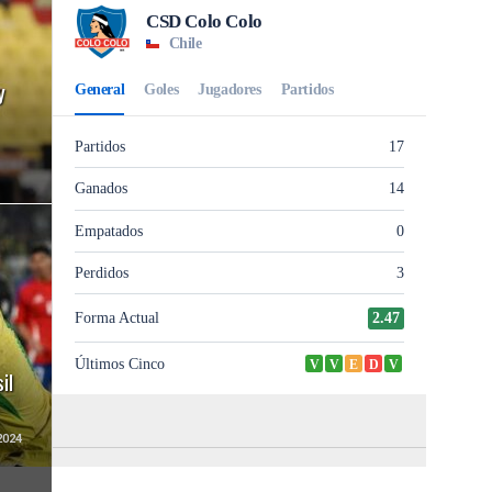
y
il
2024