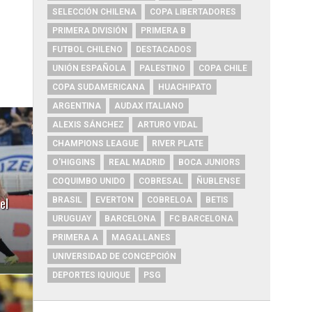
SELECCIÓN CHILENA
COPA LIBERTADORES
PRIMERA DIVISIÓN
PRIMERA B
FUTBOL CHILENO
DESTACADOS
UNIÓN ESPAÑOLA
PALESTINO
COPA CHILE
COPA SUDAMERICANA
HUACHIPATO
ARGENTINA
AUDAX ITALIANO
ALEXIS SÁNCHEZ
ARTURO VIDAL
CHAMPIONS LEAGUE
RIVER PLATE
O'HIGGINS
REAL MADRID
BOCA JUNIORS
COQUIMBO UNIDO
COBRESAL
ÑUBLENSE
el
BRASIL
EVERTON
COBRELOA
BETIS
URUGUAY
BARCELONA
FC BARCELONA
PRIMERA A
MAGALLANES
UNIVERSIDAD DE CONCEPCIÓN
DEPORTES IQUIQUE
PSG