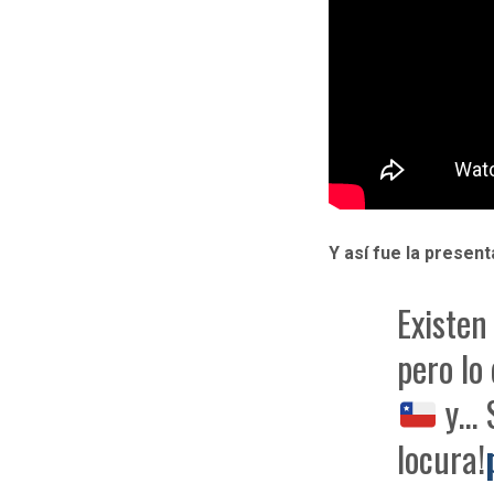
Y así fue la presen
Existen
pero l
y… S
locura!