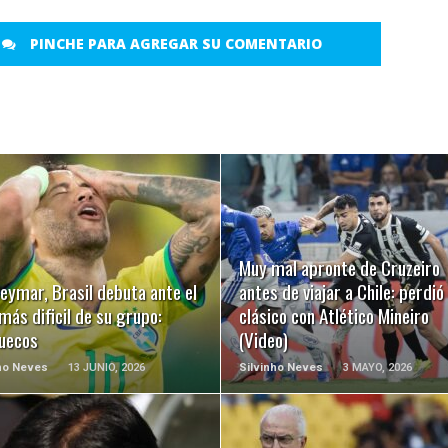
PINCHE PARA AGREGAR SU COMENTARIO
LEER MÁS
LEER MÁS
Muy mal apronte de Cruzeiro
eymar, Brasil debuta ante el
antes de viajar a Chile: perdió 
 más dificil de su grupo:
clásico con Atlético Mineiro
uecos
(Video)
ho Neves
13 JUNIO, 2026
Silvinho Neves
3 MAYO, 2026