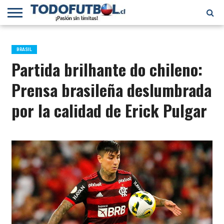
PRIMERA
DIVISIÓN
PRIMERA
SELECCIÓN
CHILENOS
FÚTBOL
B
CHILENA
EN EL
INTERNACIONAL
BRASIL
MUNDO
Partida brilhante do chileno:
Prensa brasileña deslumbrada
por la calidad de Erick Pulgar