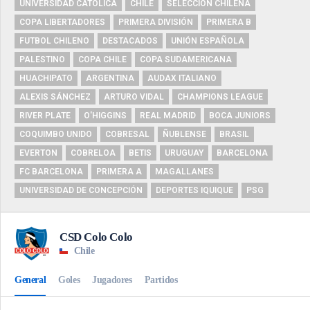
UNIVERSIDAD CATÓLICA
CHILE
SELECCIÓN CHILENA
COPA LIBERTADORES
PRIMERA DIVISIÓN
PRIMERA B
FUTBOL CHILENO
DESTACADOS
UNIÓN ESPAÑOLA
PALESTINO
COPA CHILE
COPA SUDAMERICANA
HUACHIPATO
ARGENTINA
AUDAX ITALIANO
ALEXIS SÁNCHEZ
ARTURO VIDAL
CHAMPIONS LEAGUE
RIVER PLATE
O'HIGGINS
REAL MADRID
BOCA JUNIORS
COQUIMBO UNIDO
COBRESAL
ÑUBLENSE
BRASIL
EVERTON
COBRELOA
BETIS
URUGUAY
BARCELONA
FC BARCELONA
PRIMERA A
MAGALLANES
UNIVERSIDAD DE CONCEPCIÓN
DEPORTES IQUIQUE
PSG