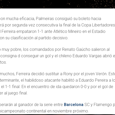
con mucha eficacia, Palmeiras consiguió su boleto hacia
rá por segunda vez consecutiva la final de la Copa Libertadores
l Ferreira empataron 1-1 ante Atlético Mineiro en el Estadio
on su clasificación al partido decisivo.
o muy pobre, los comandados por Renato Gaúcho salieron al
onsigna d conseguir un gol y el chileno Eduardo Vargas abrió e
tos.
muchos, Ferreira decidió sustituir a Rony por el joven Verón. Est
erminante, el habilidoso atacante habilitó a Eduardo Pereira a l
el 1-1 final. En el encuentro de ida quedaron 0-0 y por el gol de
r al juego final.
erarán al ganador de la serie entre
Barcelona
SC y Flamengo p
l bicampeonato continental en noviembre próximo.