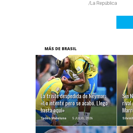
/La República
MÁS DE BRASIL
LEER MÁS
La triste despedida de Neymar:
Sin N
«Lo intenté pero se acabó. Llego
rival
hasta aquí»
Marr
Tadeo Mateluna
5 JULIO, 2026
Silvin