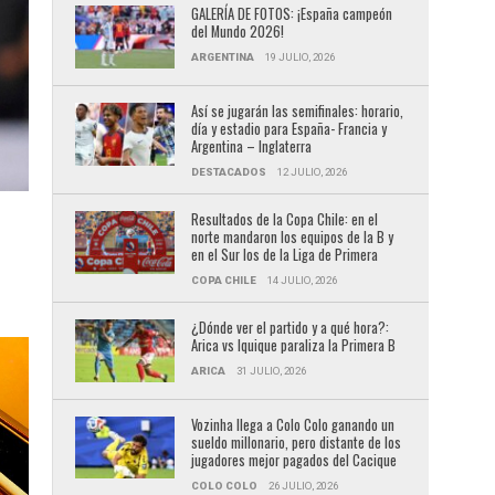
GALERÍA DE FOTOS: ¡España campeón
del Mundo 2026!
ARGENTINA
19 JULIO, 2026
Así se jugarán las semifinales: horario,
día y estadio para España- Francia y
Argentina – Inglaterra
DESTACADOS
12 JULIO, 2026
Resultados de la Copa Chile: en el
norte mandaron los equipos de la B y
en el Sur los de la Liga de Primera
COPA CHILE
14 JULIO, 2026
¿Dónde ver el partido y a qué hora?:
Arica vs Iquique paraliza la Primera B
ARICA
31 JULIO, 2026
Vozinha llega a Colo Colo ganando un
sueldo millonario, pero distante de los
jugadores mejor pagados del Cacique
COLO COLO
26 JULIO, 2026