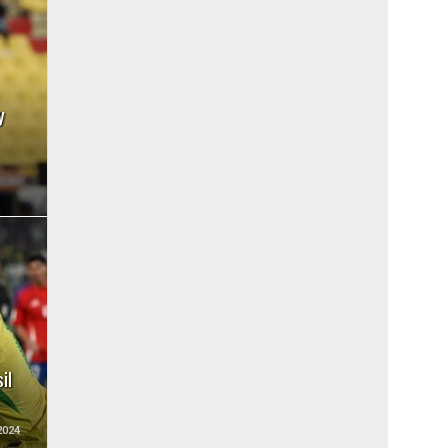
y
il
2024