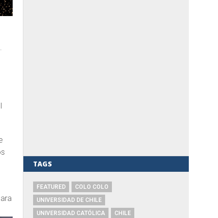
.
l
e
os
TAGS
FEATURED
COLO COLO
ara
UNIVERSIDAD DE CHILE
UNIVERSIDAD CATÓLICA
CHILE