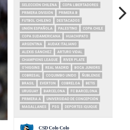
SELECCIÓN CHILENA
COPA LIBERTADORES
PRIMERA DIVISIÓN
PRIMERA B
FUTBOL CHILENO
DESTACADOS
UNIÓN ESPAÑOLA
PALESTINO
COPA CHILE
COPA SUDAMERICANA
HUACHIPATO
ARGENTINA
AUDAX ITALIANO
ALEXIS SÁNCHEZ
ARTURO VIDAL
CHAMPIONS LEAGUE
RIVER PLATE
O'HIGGINS
REAL MADRID
BOCA JUNIORS
COBRESAL
COQUIMBO UNIDO
ÑUBLENSE
BRASIL
EVERTON
COBRELOA
BETIS
URUGUAY
BARCELONA
FC BARCELONA
PRIMERA A
UNIVERSIDAD DE CONCEPCIÓN
MAGALLANES
PSG
DEPORTES IQUIQUE