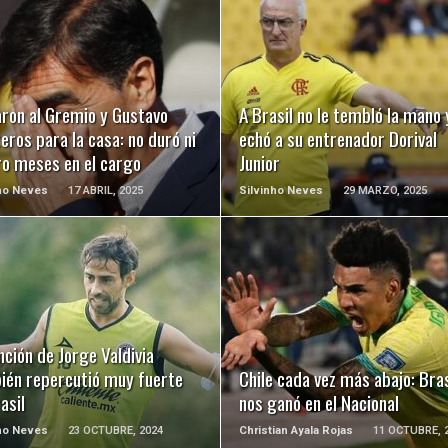
LEER MÁS
LEER MÁS
aron al Gremio y Gustavo
A Brasil no le tembló la mano 
eros para la casa: no duró ni
echó a su entrenador Dorival
ro meses en el cargo
Junior
ho Neves
17 ABRIL, 2025
Silvinho Neves
29 MARZO, 2025
LEER MÁS
LEER MÁS
ción de Jorge Valdivia
ién repercutió muy fuerte
Chile cada vez más abajo: Bras
asil
nos ganó en el Nacional
ho Neves
23 OCTUBRE, 2024
Christian Ayala Rojas
11 OCTUBRE, 