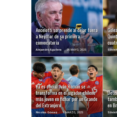
LEER MÁS
Ancelotti sorprende al dejar fuera
Gole
a Neymar de su primera
Quint
convocatoria
cuat
Alejandro Aguilera
26 MAYO, 2025
Silvin
LEER MÁS
Ya es oficial: Iván Román se
transforma en el jugador chileno
Deten
más joven en fichar por un Grande
tamb
del Extranjero
en Br
Nicolás Gómez
1 MARZO, 2025
Silvin