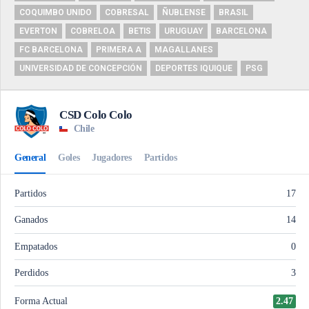
COQUIMBO UNIDO
COBRESAL
ÑUBLENSE
BRASIL
EVERTON
COBRELOA
BETIS
URUGUAY
BARCELONA
FC BARCELONA
PRIMERA A
MAGALLANES
UNIVERSIDAD DE CONCEPCIÓN
DEPORTES IQUIQUE
PSG