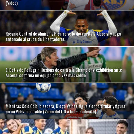
(Video)
Rosario Central de Almiron y Pizarro se lo dio vuelta a Aldosivi y llega
entonado al cruce de Libertadores
El Betis de Pellegrini ilusiona de cara a la Champions: exhibición ante
Arsenal confirma un equipo cada vez más sólido
Mientras Colo Colo lo espera, Diego Valdés sigue siendo titular y figura
en un Vélez imparable (Video del 1-0 a Independiente)