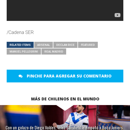
/Cadena SER
RELATED ITEMS
ARSENAL
DECLAN RICE
FEATURED
MANUEL PELLEGRINI
REAL MADRID
PINCHE PARA AGREGAR SU COMENTARIO
MÁS DE CHILENOS EN EL MUNDO
Con un golazo de Diego Valdes, Vélez Sarsfield le empató a Boca Juniors