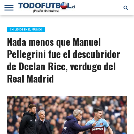
PRIMERA
DIVISIÓN
PRIMERA
SELECCIÓN
CHILENOS
FÚTBOL
B
CHILENA
EN EL
INTERNACIONAL
CHILENOS EN EL MUNDO
MUNDO
Nada menos que Manuel
Pellegrini fue el descubridor
de Declan Rice, verdugo del
Real Madrid