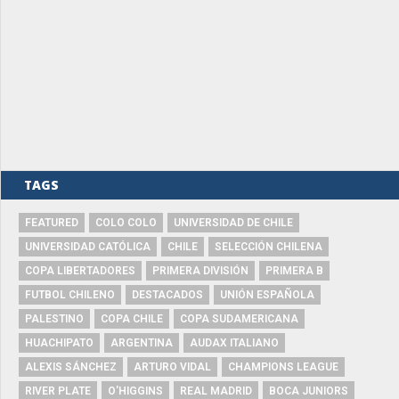
TAGS
FEATURED
COLO COLO
UNIVERSIDAD DE CHILE
UNIVERSIDAD CATÓLICA
CHILE
SELECCIÓN CHILENA
COPA LIBERTADORES
PRIMERA DIVISIÓN
PRIMERA B
FUTBOL CHILENO
DESTACADOS
UNIÓN ESPAÑOLA
PALESTINO
COPA CHILE
COPA SUDAMERICANA
HUACHIPATO
ARGENTINA
AUDAX ITALIANO
ALEXIS SÁNCHEZ
ARTURO VIDAL
CHAMPIONS LEAGUE
RIVER PLATE
O'HIGGINS
REAL MADRID
BOCA JUNIORS