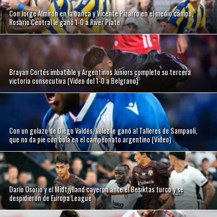
Con Jorge Almirón en la banca y Vicente Pizarro en el medio campo,
Rosario Central le ganó 1-0 a River Plate
Brayan Cortés imbatible y Argentinos Juniors completo su tercera
victoria consecutiva (Video del 1-0 a Belgrano)
Con un golazo de Diego Valdés, Vélez le ganó al Talleres de Sampaoli,
que no da pie con bola en el campeonato argentino (Video)
Darío Osorio y el Midtjylland cayeron ante el Besiktas turco y se
despidieron de Europa League