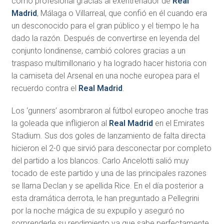
como profesional gracias al exentrenador de
Real
Madrid
, Málaga o Villarreal, que confió en él cuando era
un desconocido para el gran público y el tiempo le ha
dado la razón. Después de convertirse en leyenda del
conjunto londinense, cambió colores gracias a un
traspaso multimillonario y ha logrado hacer historia con
la camiseta del Arsenal en una noche europea para el
recuerdo contra el
Real Madrid
.
Los ‘gunners’ asombraron al fútbol europeo anoche tras
la goleada que infligieron al
Real Madrid
en el Emirates
Stadium. Sus dos goles de lanzamiento de falta directa
hicieron el 2-0 que sirvió para desconectar por completo
del partido a los blancos. Carlo Ancelotti salió muy
tocado de este partido y una de las principales razones
se llama Declan y se apellida Rice. En el día posterior a
esta dramática derrota, le han preguntado a Pellegrini
por la noche mágica de su expupilo y aseguró no
sorprenderle su rendimiento ya que sabe perfectamente