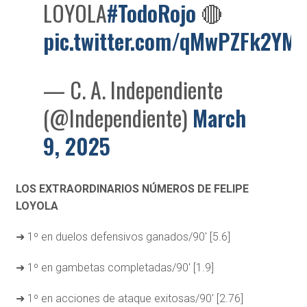
LOYOLA
#TodoRojo
🔴
pic.twitter.com/qMwPZFk2YM
— C. A. Independiente
(@Independiente)
March
9, 2025
LOS EXTRAORDINARIOS NÚMEROS DE FELIPE
LOYOLA
➜ 1º en duelos defensivos ganados/90′ [5.6]
➜ 1º en gambetas completadas/90′ [1.9]
➜ 1º en acciones de ataque exitosas/90′ [2.76]