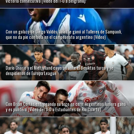
victoria consecutiva (Video del 1-0 a Belgrano)
Con un golazo de Diego Valdés, Vélez le ganó al Talleres de Sampaoli,
que no da pie con bola en el campeonato argentino (Video)
Darío Osorio y el Midtjylland cayeron ante el Besiktas turco y se
despidieron de Europa League
Con Brian Cortés entregando su arco en cero, Argentinos Juniors ganó
y es puntero (Video del 3-0 a Estudiantes de Río Cuarto)