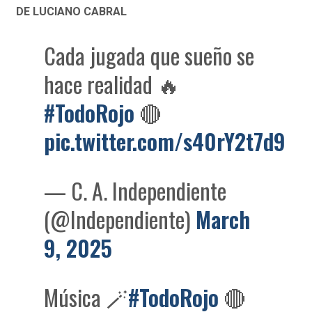
DE LUCIANO CABRAL
Cada jugada que sueño se
hace realidad 🔥
#TodoRojo
🔴
pic.twitter.com/s40rY2t7d9
— C. A. Independiente
(@Independiente)
March
9, 2025
Música 🪄
#TodoRojo
🔴