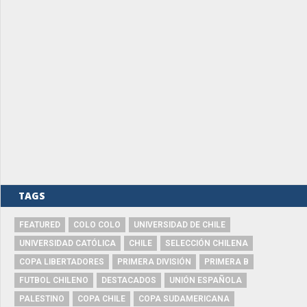
TAGS
FEATURED
COLO COLO
UNIVERSIDAD DE CHILE
UNIVERSIDAD CATÓLICA
CHILE
SELECCIÓN CHILENA
COPA LIBERTADORES
PRIMERA DIVISIÓN
PRIMERA B
FUTBOL CHILENO
DESTACADOS
UNIÓN ESPAÑOLA
PALESTINO
COPA CHILE
COPA SUDAMERICANA