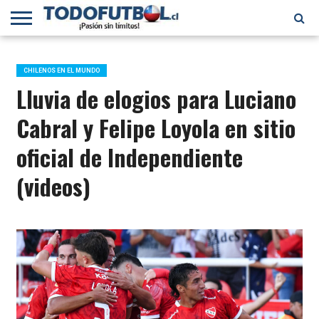
PRIMERA
DIVISIÓN
PRIMERA
SELECCIÓN
CHILENOS
FÚTBOL
B
CHILENA
EN EL
INTERNACIONAL
CHILENOS EN EL MUNDO
MUNDO
Lluvia de elogios para Luciano
Cabral y Felipe Loyola en sitio
oficial de Independiente
(videos)