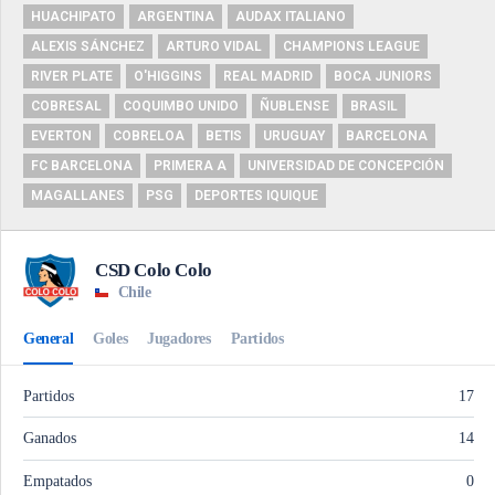
HUACHIPATO
ARGENTINA
AUDAX ITALIANO
ALEXIS SÁNCHEZ
ARTURO VIDAL
CHAMPIONS LEAGUE
RIVER PLATE
O'HIGGINS
REAL MADRID
BOCA JUNIORS
COBRESAL
COQUIMBO UNIDO
ÑUBLENSE
BRASIL
EVERTON
COBRELOA
BETIS
URUGUAY
BARCELONA
FC BARCELONA
PRIMERA A
UNIVERSIDAD DE CONCEPCIÓN
MAGALLANES
PSG
DEPORTES IQUIQUE