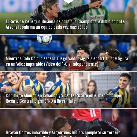
El Betis de Pellegrini ilusiona de cara a la Champions: exhibición ante
Arsenal confirma un equipo cada vez más sólido
Mientras Colo Colo lo espera, Diego Valdés sigue siendo titular y figura
en un Vélez imparable (Video del 1-0 a Independiente)
Con Jorge Almirón en la banca y Vicente Pizarro en el medio campo,
Rosario Central le ganó 1-0 a River Plate
Brayan Cortés imbatible y Argentinos Juniors completo su tercera