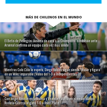
MÁS DE CHILENOS EN EL MUNDO
El Betis de Pellegrini ilusiona de cara a la Champions: exhibición ante
Arsenal confirma un equipo cada vez más sólido
Mientras Colo Colo lo espera, Diego Valdés sigue siendo titular y figura
en un Vélez imparable (Video del 1-0 a Independiente)
Con Jorge Almirón en la banca y Vicente Pizarro en el medio campo,
Rosario Central le ganó 1-0 a River Plate