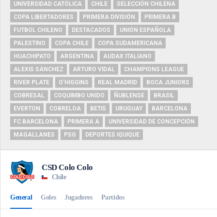
UNIVERSIDAD CATÓLICA
CHILE
SELECCIÓN CHILENA
COPA LIBERTADORES
PRIMERA DIVISIÓN
PRIMERA B
FUTBOL CHILENO
DESTACADOS
UNIÓN ESPAÑOLA
PALESTINO
COPA CHILE
COPA SUDAMERICANA
HUACHIPATO
ARGENTINA
AUDAX ITALIANO
ALEXIS SÁNCHEZ
ARTURO VIDAL
CHAMPIONS LEAGUE
RIVER PLATE
O'HIGGINS
REAL MADRID
BOCA JUNIORS
COBRESAL
COQUIMBO UNIDO
ÑUBLENSE
BRASIL
EVERTON
COBRELOA
BETIS
URUGUAY
BARCELONA
FC BARCELONA
PRIMERA A
UNIVERSIDAD DE CONCEPCIÓN
MAGALLANES
PSG
DEPORTES IQUIQUE