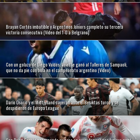
Brayan Cortés imbatible y Argentinos Juniors completo su tercera
victoria consecutiva (Video del 1-0 a Belgrano)
Con un golazo de Diego Valdés, Vélez le ganó al Talleres de Sampaoli,
que no da pie con bola en el campeonato argentino (Video)
Darío Osorio y el Midtjylland cayeron ante el Besiktas turco y se
despidieron de Europa League