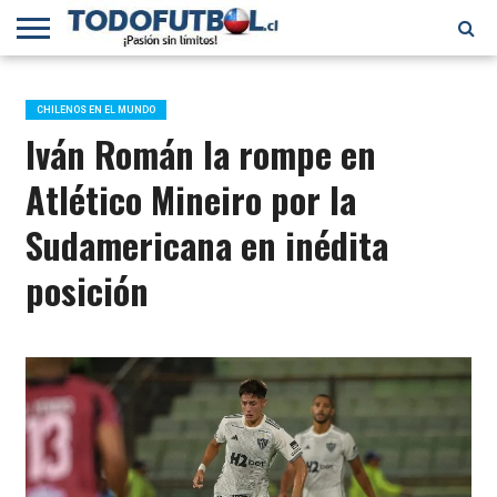
PRIMERA
DIVISIÓN
PRIMERA
SELECCIÓN
CHILENOS
FÚTBOL
B
CHILENA
EN EL
INTERNACIONAL
CHILENOS EN EL MUNDO
MUNDO
Iván Román la rompe en
Atlético Mineiro por la
Sudamericana en inédita
posición