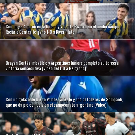
Con Jorge Almirón en la banca y Vicente Pizarro en el medio campo,
Rosario Central le ganó 1-0 a River Plate
Brayan Cortés imbatible y Argentinos Juniors completo su tercera
victoria consecutiva (Video del 1-0 a Belgrano)
Con un golazo de Diego Valdés, Vélez le ganó al Talleres de Sampaoli,
que no da pie con bola en el campeonato argentino (Video)