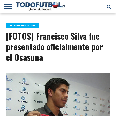
PRIMERA
DIVISIÓN
PRIMERA
SELECCIÓN
CHILENOS
FÚTBOL
B
CHILENA
EN EL
INTERNACIONAL
CHILENOS EN EL MUNDO
MUNDO
[FOTOS] Francisco Silva fue
presentado oficialmente por
el Osasuna