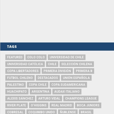
TAGS
FEATURED
COLO COLO
UNIVERSIDAD DE CHILE
UNIVERSIDAD CATÓLICA
CHILE
SELECCIÓN CHILENA
COPA LIBERTADORES
PRIMERA DIVISIÓN
PRIMERA B
FUTBOL CHILENO
DESTACADOS
UNIÓN ESPAÑOLA
PALESTINO
COPA CHILE
COPA SUDAMERICANA
HUACHIPATO
ARGENTINA
AUDAX ITALIANO
ALEXIS SÁNCHEZ
ARTURO VIDAL
CHAMPIONS LEAGUE
RIVER PLATE
O'HIGGINS
REAL MADRID
BOCA JUNIORS
COBRESAL
COQUIMBO UNIDO
ÑUBLENSE
BRASIL