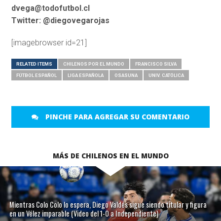
dvega@todofutbol.cl
Twitter: @diegovegarojas
[imagebrowser id=21]
RELATED ITEMS
CHILENOS POR EL MUNDO
FRANCISCO SILVA
FÚTBOL ESPAÑOL
LIGA ESPAÑOLA
OSASUNA
UNIV. CATÓLICA
PINCHE PARA AGREGAR SU COMENTARIO
MÁS DE CHILENOS EN EL MUNDO
Mientras Colo Colo lo espera, Diego Valdés sigue siendo titular y figura
en un Vélez imparable (Video del 1-0 a Independiente)