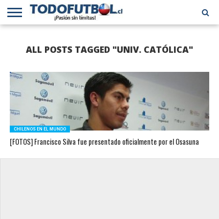
PRIMERA
DIVISIÓN
PRIMERA
SELECCIÓN
CHILENOS
FÚTBOL
ALL POSTS TAGGED "UNIV. CATÓLICA"
B
CHILENA
EN EL
INTERNACIONAL
MUNDO
CHILENOS EN EL MUNDO
[FOTOS] Francisco Silva fue presentado oficialmente por el Osasuna