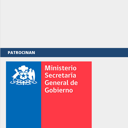
PATROCINAN
rno