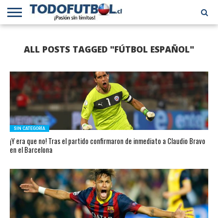
PRIMERA
DIVISIÓN
PRIMERA
SELECCIÓN
CHILENOS
FÚTBOL
ALL POSTS TAGGED "FÚTBOL ESPAÑOL"
B
CHILENA
EN EL
INTERNACIONAL
MUNDO
SIN CATEGORÍA
¡Y era que no! Tras el partido confirmaron de inmediato a Claudio Bravo
en el Barcelona