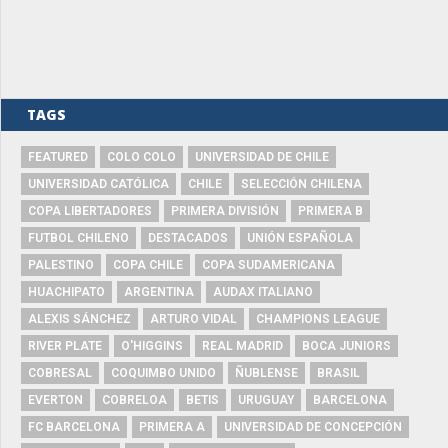
TAGS
FEATURED
COLO COLO
UNIVERSIDAD DE CHILE
UNIVERSIDAD CATÓLICA
CHILE
SELECCIÓN CHILENA
COPA LIBERTADORES
PRIMERA DIVISIÓN
PRIMERA B
FUTBOL CHILENO
DESTACADOS
UNIÓN ESPAÑOLA
PALESTINO
COPA CHILE
COPA SUDAMERICANA
HUACHIPATO
ARGENTINA
AUDAX ITALIANO
ALEXIS SÁNCHEZ
ARTURO VIDAL
CHAMPIONS LEAGUE
RIVER PLATE
O'HIGGINS
REAL MADRID
BOCA JUNIORS
COBRESAL
COQUIMBO UNIDO
ÑUBLENSE
BRASIL
EVERTON
COBRELOA
BETIS
URUGUAY
BARCELONA
FC BARCELONA
PRIMERA A
UNIVERSIDAD DE CONCEPCIÓN