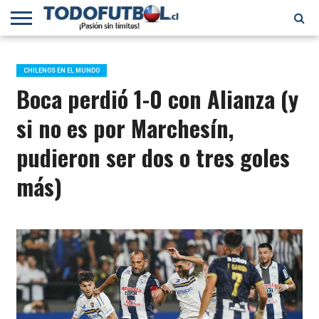
PRIMERA
DIVISIÓN
PRIMERA
SELECCIÓN
CHILENOS
FÚTBOL
B
CHILENA
EN EL
INTERNACIONAL
CHILENOS EN EL MUNDO
MUNDO
Boca perdió 1-0 con Alianza (y
si no es por Marchesín,
pudieron ser dos o tres goles
más)