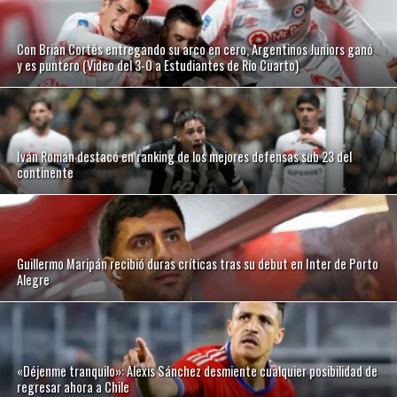
Con Brian Cortés entregando su arco en cero, Argentinos Juniors ganó
y es puntero (Video del 3-0 a Estudiantes de Río Cuarto)
Iván Román destacó en ranking de los mejores defensas sub 23 del
continente
Guillermo Maripán recibió duras críticas tras su debut en Inter de Porto
Alegre
«Déjenme tranquilo»: Alexis Sánchez desmiente cualquier posibilidad de
regresar ahora a Chile