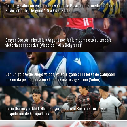
Con Jorge Almirón en la banca y Vicente Pizarro en el medio campo,
Rosario Central le ganó 1-0 a River Plate
Brayan Cortés imbatible y Argentinos Juniors completo su tercera
victoria consecutiva (Video del 1-0 a Belgrano)
Con un golazo de Diego Valdés, Vélez le ganó al Talleres de Sampaoli,
que no da pie con bola en el campeonato argentino (Video)
Darío Osorio y el Midtjylland cayeron ante el Besiktas turco y se
despidieron de Europa League