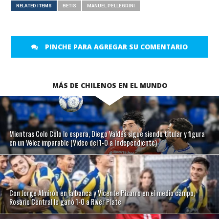
RELATED ITEMS
BETIS
MANUEL PELLEGRINI
PINCHE PARA AGREGAR SU COMENTARIO
MÁS DE CHILENOS EN EL MUNDO
Mientras Colo Colo lo espera, Diego Valdés sigue siendo titular y figura
en un Vélez imparable (Video del 1-0 a Independiente)
Con Jorge Almirón en la banca y Vicente Pizarro en el medio campo,
Rosario Central le ganó 1-0 a River Plate