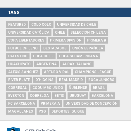
TAGS
FEATURED
COLO COLO
UNIVERSIDAD DE CHILE
UNIVERSIDAD CATÓLICA
CHILE
SELECCIÓN CHILENA
COPA LIBERTADORES
PRIMERA DIVISIÓN
PRIMERA B
FUTBOL CHILENO
DESTACADOS
UNIÓN ESPAÑOLA
PALESTINO
COPA CHILE
COPA SUDAMERICANA
HUACHIPATO
ARGENTINA
AUDAX ITALIANO
ALEXIS SÁNCHEZ
ARTURO VIDAL
CHAMPIONS LEAGUE
RIVER PLATE
O'HIGGINS
REAL MADRID
BOCA JUNIORS
COBRESAL
COQUIMBO UNIDO
ÑUBLENSE
BRASIL
EVERTON
COBRELOA
BETIS
URUGUAY
BARCELONA
FC BARCELONA
PRIMERA A
UNIVERSIDAD DE CONCEPCIÓN
MAGALLANES
PSG
DEPORTES IQUIQUE