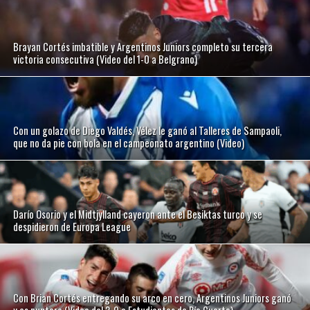
Brayan Cortés imbatible y Argentinos Juniors completo su tercera
victoria consecutiva (Video del 1-0 a Belgrano)
Con un golazo de Diego Valdés, Vélez le ganó al Talleres de Sampaoli,
que no da pie con bola en el campeonato argentino (Video)
Darío Osorio y el Midtjylland cayeron ante el Besiktas turco y se
despidieron de Europa League
Con Brian Cortés entregando su arco en cero, Argentinos Juniors ganó