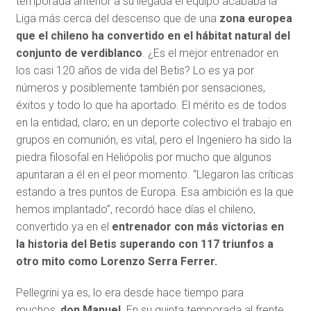
temporada anterior a su llegada el equipo acababa la
Liga más cerca del descenso que de una
zona europea
que el chileno ha convertido en el hábitat natural del
conjunto de verdiblanco
. ¿Es el mejor entrenador en
los casi 120 años de vida del Betis? Lo es ya por
números y posiblemente también por sensaciones,
éxitos y todo lo que ha aportado. El mérito es de todos
en la entidad, claro; en un deporte colectivo el trabajo en
grupos en comunión, es vital, pero el Ingeniero ha sido la
piedra filosofal en Heliópolis por mucho que algunos
apuntaran a él en el peor momento. “Llegaron las críticas
estando a tres puntos de Europa. Esa ambición es la que
hemos implantado”, recordó hace días el chileno,
convertido ya en el
entrenador con más victorias en
la historia del Betis superando con 117 triunfos a
otro mito como Lorenzo Serra Ferrer.
Pellegrini ya es, lo era desde hace tiempo para
muchos,
don Manuel
. En su quinta temporada al frente