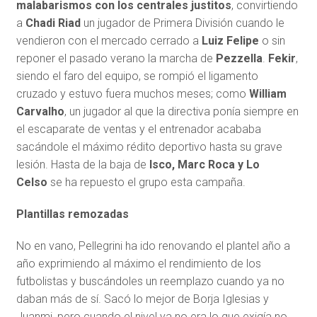
malabarismos con los centrales justitos
, convirtiendo
a
Chadi Riad
un jugador de Primera División cuando le
vendieron con el mercado cerrado a
Luiz Felipe
o sin
reponer el pasado verano la marcha de
Pezzella
.
Fekir
,
siendo el faro del equipo, se rompió el ligamento
cruzado y estuvo fuera muchos meses; como
William
Carvalho
, un jugador al que la directiva ponía siempre en
el escaparate de ventas y el entrenador acababa
sacándole el máximo rédito deportivo hasta su grave
lesión. Hasta de la baja de
Isco, Marc Roca y Lo
Celso
se ha repuesto el grupo esta campaña.
Plantillas remozadas
No en vano, Pellegrini ha ido renovando el plantel año a
año exprimiendo al máximo el rendimiento de los
futbolistas y buscándoles un reemplazo cuando ya no
daban más de sí. Sacó lo mejor de Borja Iglesias y
Juanmi, pero cuando el nivel ya no era lo que exigía no