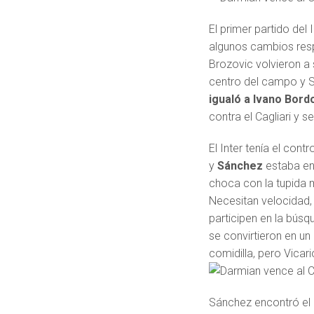
El primer partido del 
algunos cambios resp
Brozovic volvieron a 
centro del campo y S
igualó a Ivano Bord
contra el Cagliari y s
El Inter tenía el con
y
Sánchez
estaba en
choca con la tupida m
Necesitan velocidad, 
participen en la búsq
se convirtieron en u
comidilla, pero Vicar
Sánchez encontró el g