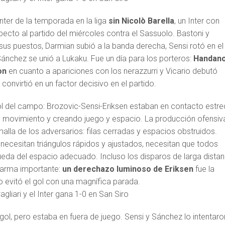
Inter de la temporada en la liga
sin Nicolò Barella
, un Inter con
ecto al partido del miércoles contra el Sassuolo. Bastoni y
sus puestos, Darmian subió a la banda derecha, Sensi rotó en el
ánchez se unió a Lukaku. Fue un día para los porteros:
Handano
on
en cuanto a apariciones con los nerazzurri y Vicario debutó
e convirtió en un factor decisivo en el partido.
trol del campo: Brozovic-Sensi-Eriksen estaban en contacto estr
 movimiento y creando juego y espacio. La producción ofensiv
alla de los adversarios: filas cerradas y espacios obstruidos.
necesitan triángulos rápidos y ajustados, necesitan que todos
ueda del espacio adecuado. Incluso los disparos de larga distan
n arma importante:
un derechazo luminoso de Eriksen
fue la
io evitó el gol con una magnífica parada.
ol, pero estaba en fuera de juego. Sensi y Sánchez lo intentaro