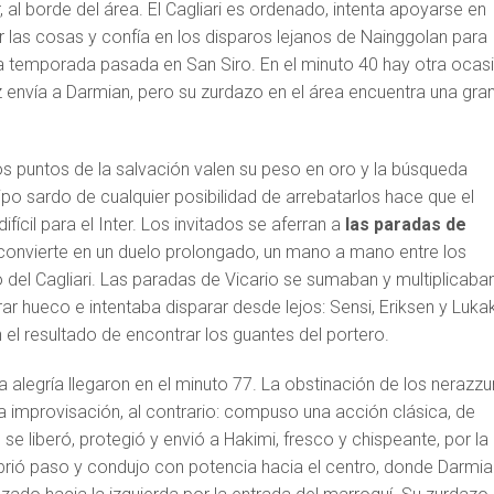
 al borde del área. El Cagliari es ordenado, intenta apoyarse en
ar las cosas y confía en los disparos lejanos de Nainggolan para
la temporada pasada en San Siro. En el minuto 40 hay otra ocas
z envía a Darmian, pero su zurdazo en el área encuentra una gra
los puntos de la salvación valen su peso en oro y la búsqueda
po sardo de cualquier posibilidad de arrebatarlos hace que el
fícil para el Inter. Los invitados se aferran a
las
paradas de
convierte en un duelo prolongado, un mano a mano entre los
ro del Cagliari. Las paradas de Vicario se sumaban y multiplicaban
ar hueco e intentaba disparar desde lejos: Sensi, Eriksen y Luka
n el resultado de encontrar los guantes del portero.
y la alegría llegaron en el minuto 77. La obstinación de los nerazzur
 improvisación, al contrario: compuso una acción clásica, de
se liberó, protegió y envió a Hakimi, fresco y chispeante, por la
brió paso y condujo con potencia hacia el centro, donde Darmia