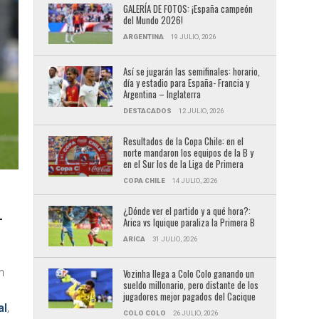
GALERÍA DE FOTOS: ¡España campeón
del Mundo 2026!
ARGENTINA
19 JULIO, 2026
Así se jugarán las semifinales: horario,
día y estadio para España- Francia y
Argentina – Inglaterra
DESTACADOS
12 JULIO, 2026
Resultados de la Copa Chile: en el
norte mandaron los equipos de la B y
en el Sur los de la Liga de Primera
COPA CHILE
14 JULIO, 2026
¿Dónde ver el partido y a qué hora?:
L
Arica vs Iquique paraliza la Primera B
ARICA
31 JULIO, 2026
n
Vozinha llega a Colo Colo ganando un
sueldo millonario, pero distante de los
jugadores mejor pagados del Cacique
al
,
COLO COLO
26 JULIO, 2026