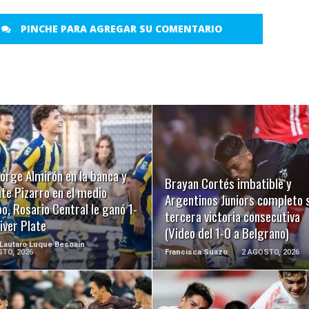
PINCHE PARA AGREGAR SU COMENTARIO
LEER MÁS
LEER MÁS
orge Almirón en la banca y
Brayan Cortés imbatible y
te Pizarro en el medio
Argentinos Juniors completo 
, Rosario Central le ganó 1-
tercera victoria consecutiva
iver Plate
(Video del 1-0 a Belgrano)
 Lautaro Luque Besoaín
TO, 2026
Francisca Suazo
2 AGOSTO, 2026