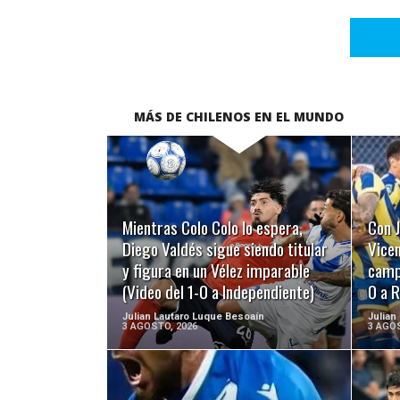
MÁS DE CHILENOS EN EL MUNDO
LEER MÁS
Mientras Colo Colo lo espera,
Con J
Diego Valdés sigue siendo titular
Vicen
y figura en un Vélez imparable
campo
(Video del 1-0 a Independiente)
0 a R
Julian Lautaro Luque Besoaín
Julian
3 AGOSTO, 2026
3 AGOS