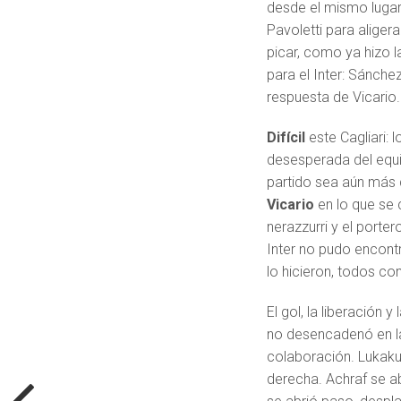
desde el mismo lugar,
Pavoletti para aliger
picar, como ya hizo 
para el Inter: Sánche
respuesta de Vicario.
Difícil
este Cagliari: 
desesperada del equi
partido sea aún más di
Vicario
en lo que se 
nerazzurri y el porte
Inter no pudo encontr
lo hicieron, todos co
El gol, la liberación 
no desencadenó en la
colaboración. Lukaku 
derecha. Achraf se a