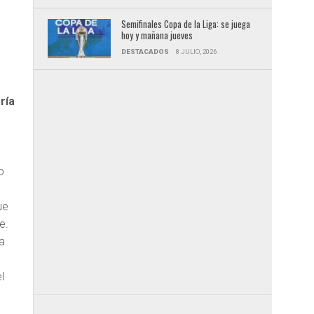
Semifinales Copa de la Liga: se juega
hoy y mañana jueves
DESTACADOS
8 JULIO, 2026
gría
o
ue
e.
a
l