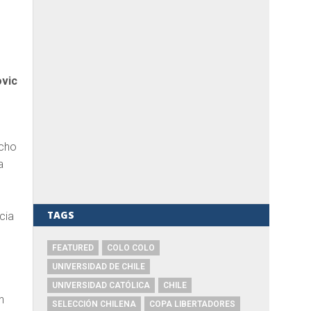
vic
echo
a
TAGS
cia
FEATURED
COLO COLO
UNIVERSIDAD DE CHILE
UNIVERSIDAD CATÓLICA
CHILE
n
SELECCIÓN CHILENA
COPA LIBERTADORES