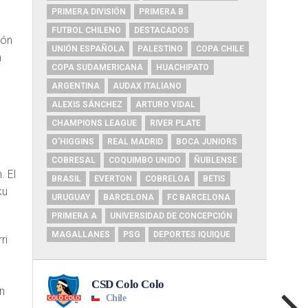
PRIMERA DIVISIÓN
PRIMERA B
FUTBOL CHILENO
DESTACADOS
ión
UNIÓN ESPAÑOLA
PALESTINO
COPA CHILE
n
COPA SUDAMERICANA
HUACHIPATO
ARGENTINA
AUDAX ITALIANO
ALEXIS SÁNCHEZ
ARTURO VIDAL
CHAMPIONS LEAGUE
RIVER PLATE
O'HIGGINS
REAL MADRID
BOCA JUNIORS
COBRESAL
COQUIMBO UNIDO
ÑUBLENSE
. El
BRASIL
EVERTON
COBRELOA
BETIS
ku
URUGUAY
BARCELONA
FC BARCELONA
PRIMERA A
UNIVERSIDAD DE CONCEPCIÓN
MAGALLANES
PSG
DEPORTES IQUIQUE
ri
n