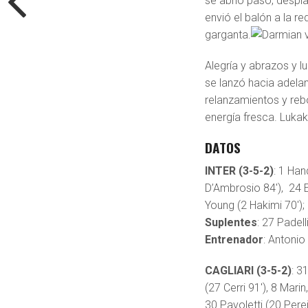
se abrió paso, despla
envió el balón a la r
garganta.
Alegría y abrazos y l
se lanzó hacia adel
relanzamientos y reb
energía fresca. Lukak
DATOS
INTER (3-5-2)
: 1 Han
D’Ambrosio 84′), 24 Er
Young (2 Hakimi 70′);
Suplentes
: 27 Padel
Entrenador
: Antonio
CAGLIARI (3-5-2)
: 3
(27 Cerri 91′), 8 Mar
30 Pavoletti (20 Pere