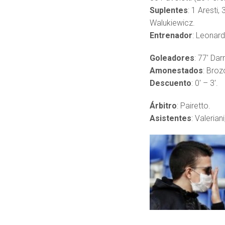
Suplentes
: 1 Aresti,
Walukiewicz.
Entrenador
: Leonard
Goleadores
: 77′ Dar
Amonestados
: Broz
Descuento
: 0′ – 3′.
Árbitro
: Pairetto.
Asistentes
: Valerian