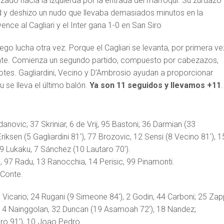
zado hacia la izquierda por la entrada del marroquí. Su zurdazo
ed y deshizo un nudo que llevaba demasiados minutos en la
uego lucha otra vez. Porque el Cagliari se levanta, por primera ve
ante. Comienza un segundo partido, compuesto por cabezazos,
otes. Gagliardini, Vecino y D’Ambrosio ayudan a proporcionar
u se lleva el último balón.
Ya son 11 seguidos y llevamos +11
.
danovic; 37 Skriniar, 6 de Vrij, 95 Bastoni; 36 Darmian (33
iksen (5 Gagliardini 81′), 77 Brozovic, 12 Sensi (8 Vecino 81′), 1
 9 Lukaku, 7 Sánchez (10 Lautaro 70′).
li, 97 Radu, 13 Ranocchia, 14 Perisic, 99 Pinamonti.
 Conte.
1 Vicario; 24 Rugani (9 Simeone 84′), 2 Godin, 44 Carboni; 25 Za
in, 4 Nainggolan, 32 Duncan (19 Asamoah 72′), 18 Nandez;
iro 91′), 10 Joao Pedro.