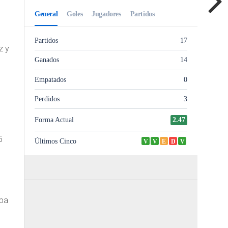
z y
5
ppa