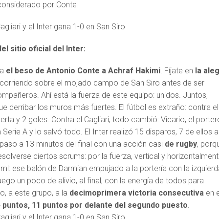
considerado por Conte
l sitio oficial del Inter:
ra
el beso de Antonio Conte a Achraf Hakimi
. Fíjate en
la ale
corriendo sobre el mojado campo de San Siro antes de ser
mpañeros. Ahí está la fuerza de este equipo: unidos. Juntos,
e derribar los muros más fuertes. El fútbol es extraño: contra el
erta y 2 goles. Contra el Cagliari, todo cambió: Vicario, el porter
a Serie A y lo salvó todo. El Inter realizó 15 disparos, 7 de ellos a
 paso a 13 minutos del final con una acción casi
de rugby
, porq
olverse ciertos scrums: por la fuerza, vertical y horizontalment
m!: ese balón de Darmian empujado a la portería con la izquierd
luego un poco de alivio, al final, con la energía de todos para
o, a este grupo, a la
decimoprimera victoria consecutiva
en e
 puntos, 11 puntos por delante del segundo puesto
.