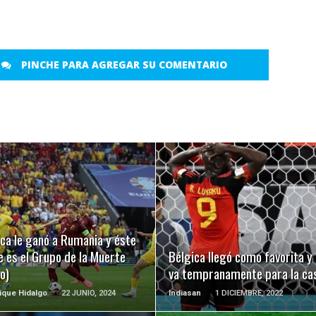
PINCHE PARA AGREGAR SU COMENTARIO
LEER MÁS
LEER MÁS
ca le ganó a Rumania y éste
e es el Grupo de la Muerte
Bélgica llegó como favorita y
o)
va tempranamente para la ca
ique Hidalgo
22 JUNIO, 2024
Indiasan
1 DICIEMBRE, 2022