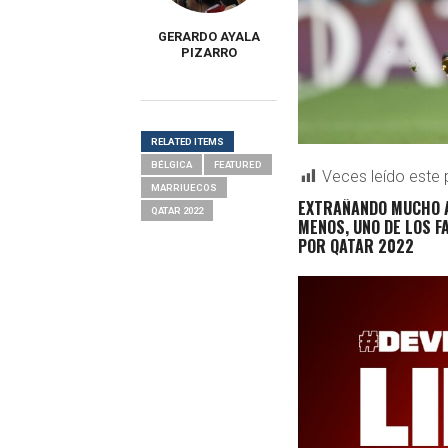
GERARDO AYALA
PIZARRO
RELATED ITEMS
BÉLGICA
FEATURED
Veces leído este 
MARRIUECOS
EXTRAÑANDO MUCHO A
QATAR 2022
MENOS, UNO DE LOS F
POR QATAR 2022