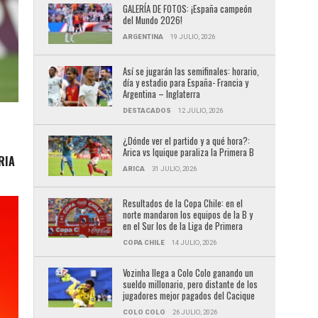
GALERÍA DE FOTOS: ¡España campeón
del Mundo 2026!
ARGENTINA
19 JULIO, 2026
Así se jugarán las semifinales: horario,
día y estadio para España- Francia y
Argentina – Inglaterra
DESTACADOS
12 JULIO, 2026
¿Dónde ver el partido y a qué hora?:
Arica vs Iquique paraliza la Primera B
RIA
ARICA
31 JULIO, 2026
Resultados de la Copa Chile: en el
norte mandaron los equipos de la B y
en el Sur los de la Liga de Primera
COPA CHILE
14 JULIO, 2026
Vozinha llega a Colo Colo ganando un
sueldo millonario, pero distante de los
jugadores mejor pagados del Cacique
COLO COLO
26 JULIO, 2026