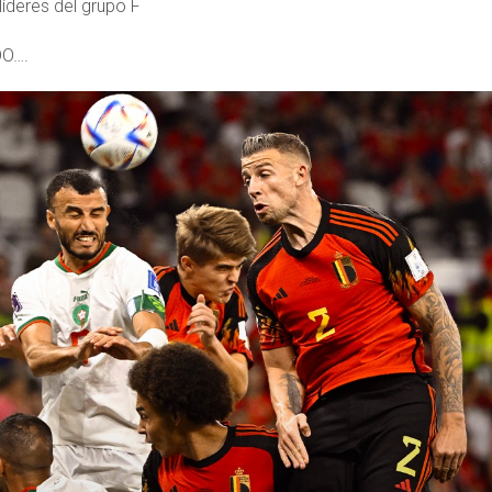
líderes del grupo F
O….