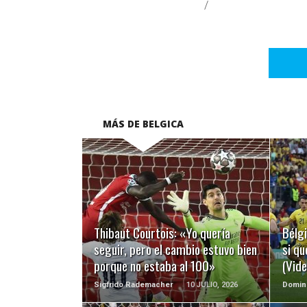
/
MÁS DE BELGICA
LEER MÁS
Thibaut Courtois: «Yo quería
Bélgi
seguir, pero el cambio estuvo bien
si qu
porque no estaba al 100»
(Vide
Sigfrido Rademacher
10 JULIO, 2026
Domin