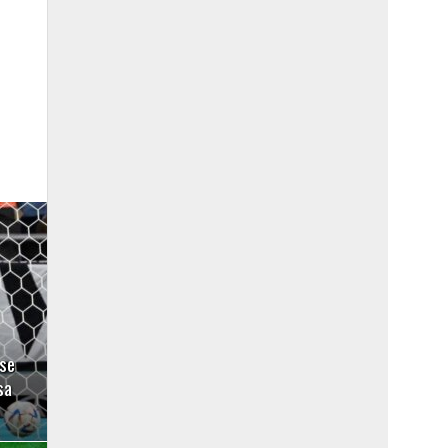
 se
sa