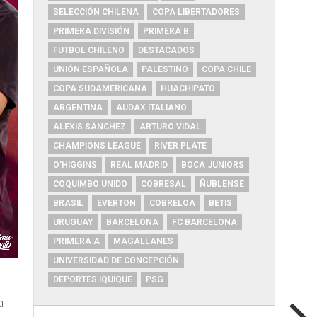
SELECCIÓN CHILENA
COPA LIBERTADORES
PRIMERA DIVISIÓN
PRIMERA B
FUTBOL CHILENO
DESTACADOS
UNIÓN ESPAÑOLA
PALESTINO
COPA CHILE
COPA SUDAMERICANA
HUACHIPATO
ARGENTINA
AUDAX ITALIANO
ALEXIS SÁNCHEZ
ARTURO VIDAL
CHAMPIONS LEAGUE
RIVER PLATE
O'HIGGINS
REAL MADRID
BOCA JUNIORS
COQUIMBO UNIDO
COBRESAL
ÑUBLENSE
BRASIL
EVERTON
COBRELOA
BETIS
URUGUAY
BARCELONA
FC BARCELONA
PRIMERA A
MAGALLANES
UNIVERSIDAD DE CONCEPCIÓN
DEPORTES IQUIQUE
PSG
a