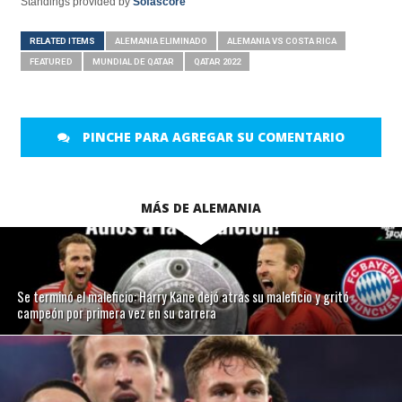
Standings provided by
Sofascore
RELATED ITEMS
ALEMANIA ELIMINADO
ALEMANIA VS COSTA RICA
FEATURED
MUNDIAL DE QATAR
QATAR 2022
PINCHE PARA AGREGAR SU COMENTARIO
MÁS DE ALEMANIA
Se terminó el maleficio: Harry Kane dejó atrás su maleficio y gritó
campeón por primera vez en su carrera