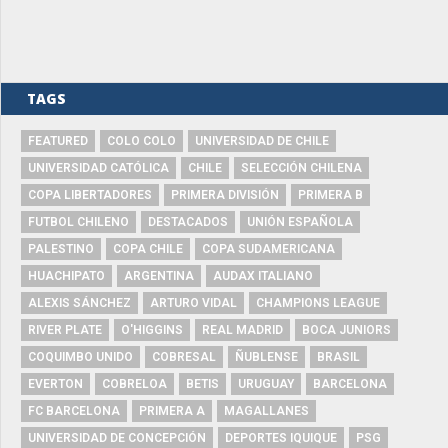
TAGS
FEATURED
COLO COLO
UNIVERSIDAD DE CHILE
UNIVERSIDAD CATÓLICA
CHILE
SELECCIÓN CHILENA
COPA LIBERTADORES
PRIMERA DIVISIÓN
PRIMERA B
FUTBOL CHILENO
DESTACADOS
UNIÓN ESPAÑOLA
PALESTINO
COPA CHILE
COPA SUDAMERICANA
HUACHIPATO
ARGENTINA
AUDAX ITALIANO
ALEXIS SÁNCHEZ
ARTURO VIDAL
CHAMPIONS LEAGUE
RIVER PLATE
O'HIGGINS
REAL MADRID
BOCA JUNIORS
COQUIMBO UNIDO
COBRESAL
ÑUBLENSE
BRASIL
EVERTON
COBRELOA
BETIS
URUGUAY
BARCELONA
FC BARCELONA
PRIMERA A
MAGALLANES
UNIVERSIDAD DE CONCEPCIÓN
DEPORTES IQUIQUE
PSG