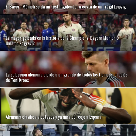
El Bayern Múnich se da un festín goleador a costa de un frágil Leipzig
La mayor goleada en la historia de la Champions: Bayern Munich 9
Dínamo Zagrev 2
La selección alemana pierde a un grande de todos los tiempos: el adiós
de Toni Kroos
Alemania clasifica a octavos y ya mira de reojo a España