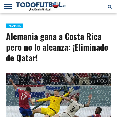
PRIMERA
DIVISIÓN
PRIMERA
SELECCIÓN
CHILENOS
FÚTBOL
B
CHILENA
EN EL
INTERNACIONAL
ALEMANIA
MUNDO
Alemania gana a Costa Rica
pero no lo alcanza: ¡Eliminado
de Qatar!