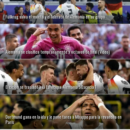
Füllkrug salva el invicto y el liderato de Alemania en su grupo
Alemania se clasifica tempranamente a octavos de final (Video)
El ciclón se trasladó a la Eurocopa: Alemania 5 Escocia 1
Dortmund gana en la ida y le pone tarea a Mbappe para la revancha en
París