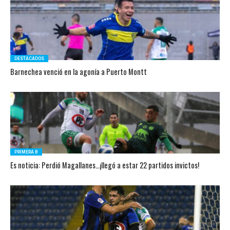
DESTACADOS
Barnechea venció en la agonía a Puerto Montt
PRIMERA B
Es noticia: Perdió Magallanes…¡llegó a estar 22 partidos invictos!