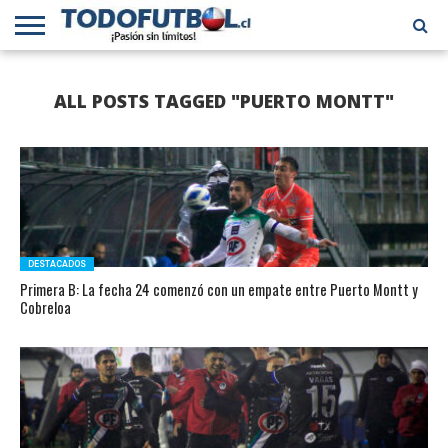
PRIMERA
DIVISIÓN
PRIMERA
SELECCIÓN
CHILENOS
FÚTBOL
ALL POSTS TAGGED "PUERTO MONTT"
B
CHILENA
EN EL
INTERNACIONAL
MUNDO
DESTACADOS
Primera B: La fecha 24 comenzó con un empate entre Puerto Montt y
Cobreloa