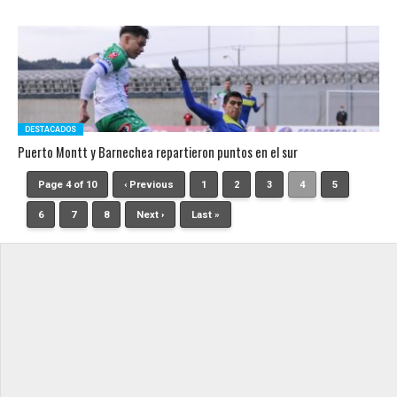
DESTACADOS
Puerto Montt y Barnechea repartieron puntos en el sur
Page 4 of 10
‹ Previous
1
2
3
4
5
6
7
8
Next ›
Last »