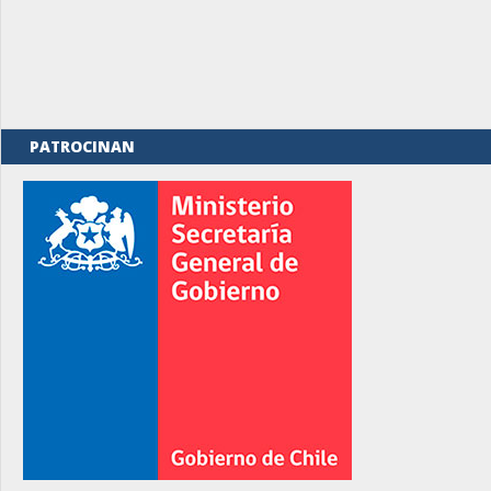
PATROCINAN
rno