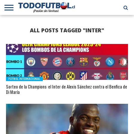
PRIMERA
DIVISIÓN
PRIMERA
SELECCIÓN
CHILENOS
FÚTBOL
ALL POSTS TAGGED "INTER"
B
CHILENA
EN EL
INTERNACIONAL
MUNDO
FÚTBOL INTERNACIONAL
Sorteo de la Champions: el Inter de Alexis Sánchez contra el Benfica de
Di María