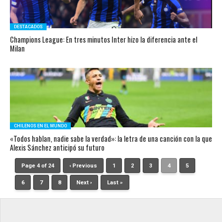
DESTACADOS
Champions League: En tres minutos Inter hizo la diferencia ante el
Milan
CHILENOS EN EL MUNDO
«Todos hablan, nadie sabe la verdad»: la letra de una canción con la que
Alexis Sánchez anticipó su futuro
Page 4 of 24
‹ Previous
1
2
3
4
5
6
7
8
Next ›
Last »