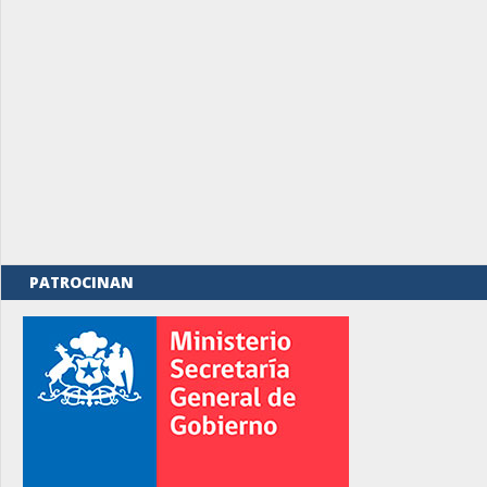
PATROCINAN
rno