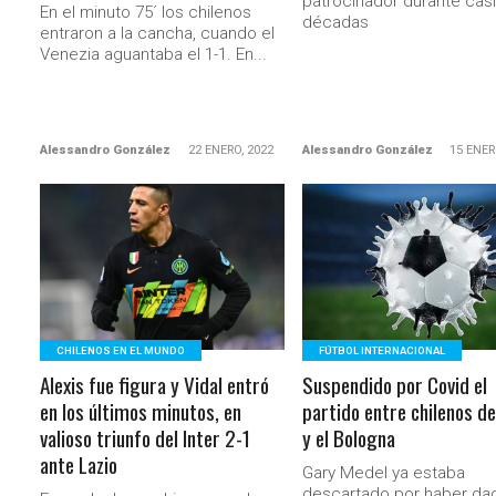
patrocinador durante casi
En el minuto 75´ los chilenos
décadas
entraron a la cancha, cuando el
Venezia aguantaba el 1-1. En...
Alessandro González
22 ENERO, 2022
Alessandro González
15 ENER
LEER MÁS
LEER MÁS
CHILENOS EN EL MUNDO
FÚTBOL INTERNACIONAL
Alexis fue figura y Vidal entró
Suspendido por Covid el
en los últimos minutos, en
partido entre chilenos de
valioso triunfo del Inter 2-1
y el Bologna
ante Lazio
Gary Medel ya estaba
descartado por haber da