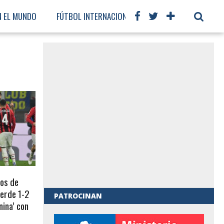
N EL MUNDO
FÚTBOL INTERNACIONAL
os de
pierde 1-2
PATROCINAN
nina’ con
al de Gobierno