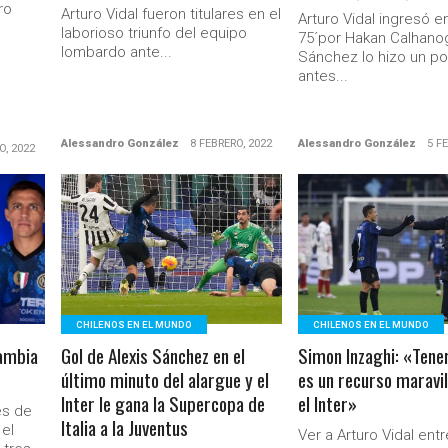
ro
Arturo Vidal fueron titulares en el
Arturo Vidal ingresó e
laborioso triunfo del equipo
75´por Hakan Calhanog
lombardo ante...
Sánchez lo hizo un p
antes...
Alessandro González
8 FEBRERO, 2022
Alessandro González
5 F
O, 2022
LEER MÁS
LEER MÁS
Ministerio Secretaría Gener
CHILENOS EN EL MUNDO
CHILENOS EN EL MUNDO
cambia
Gol de Alexis Sánchez en el
Simon Inzaghi: «Tener
último minuto del alargue y el
es un recurso maravi
Inter le gana la Supercopa de
el Inter»
és de
Italia a la Juventus
 el
Ver a Arturo Vidal entr