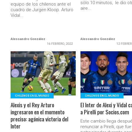
sólo 10 minutos, le dio ot
equipo de los chilenos ante el
aire...
cuadro de Jurgen Kloop. Arturo
Vidal...
Alessandro González
Alessandro González
16 FEBRERO, 2022
12 FEBRER
LEER MÁS
LEER MÁS
CHILENOS EN EL MUNDO
CHILENOS EN EL MUNDO
Alexis y el Rey Arturo
El Inter de Alexi y Vidal 
ingresaron en el momento
a Pirelli por Socios.com
preciso: agónica victoria del
Este cambio llega despu
Inter
renunciar a Pirelli, que fue