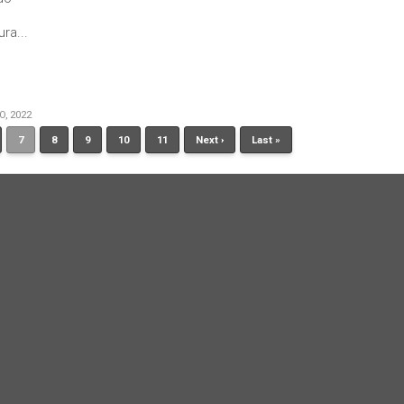
ra...
O, 2022
7
8
9
10
11
Next ›
Last »