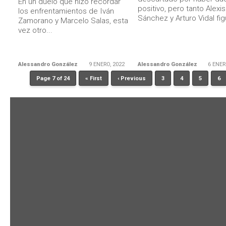
En un duelo que hizo recordar
positivo, pero tanto Alexis
los enfrentamientos de Iván
Sánchez y Arturo Vidal figu
Zamorano y Marcelo Salas, esta
vez otro...
Alessandro González
9 ENERO, 2022
Alessandro González
6 ENER
Page 7 of 24
« First
‹ Previous
3
4
5
6