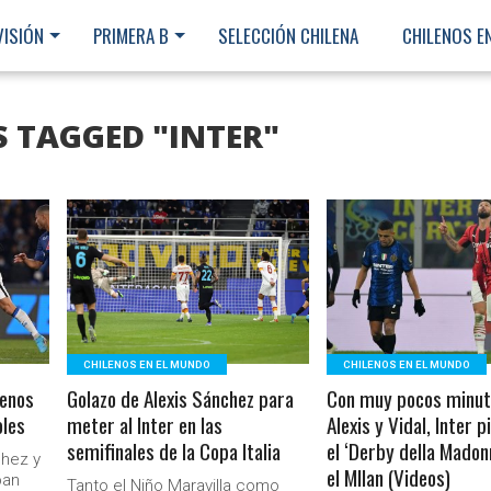
VISIÓN
PRIMERA B
SELECCIÓN CHILENA
CHILENOS E
S TAGGED "INTER"
LEER MÁS
LEER MÁS
CHILENOS EN EL MUNDO
CHILENOS EN EL MUNDO
lenos
Golazo de Alexis Sánchez para
Con muy pocos minut
oles
meter al Inter en las
Alexis y Vidal, Inter 
semifinales de la Copa Italia
el ‘Derby della Madon
chez y
el MIlan (Videos)
Ministerio Secretaría Gener
ban
Tanto el Niño Maravilla como