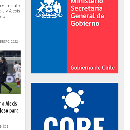
n el minuto
lu y Alexis
oco
EBRERO, 2022
al de Gobierno
 a Alexis
lloso para
e los