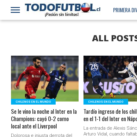
PRIMERA DI
ALL POST
LEER MÁS
LEER MÁS
CHILENOS EN EL MUNDO
CHILENOS EN EL MUNDO
Se le vino la noche al Inter en la
Tardío ingreso de los chi
Champions: cayó 0-2 como
en el 1-1 del Inter en Náp
local ante el Liverpool
La entrada de Alexis Sán
Arturo Vidal, cuando falta
Dolorosa e injusta derrota del