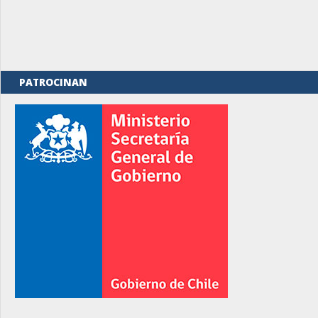
PATROCINAN
rno