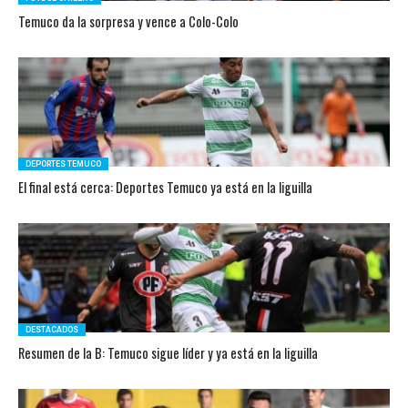
Temuco da la sorpresa y vence a Colo-Colo
DEPORTES TEMUCO
El final está cerca: Deportes Temuco ya está en la liguilla
DESTACADOS
Resumen de la B: Temuco sigue líder y ya está en la liguilla