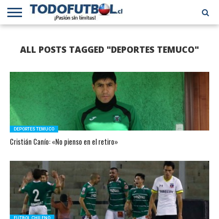
PRIMERA
DIVISIÓN
PRIMERA
SELECCIÓN
CHILENOS
FÚTBOL
ALL POSTS TAGGED "DEPORTES TEMUCO"
B
CHILENA
EN EL
INTERNACIONAL
MUNDO
DEPORTES TEMUCO
Cristián Canío: «No pienso en el retiro»
FUTBOL CHILENO