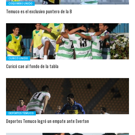
COQUIMBO UNIDO
Temuco es el exclusivo puntero de la B
CURICÓ UNIDO
Curicó cae al fondo de la tabla
DEPORTES TEMUCO
Deportes Temuco logró un empate ante Everton