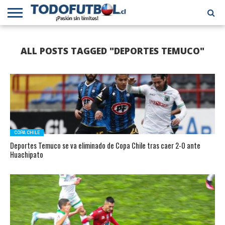
PRIMERA
DIVISIÓN
PRIMERA
SELECCIÓN
CHILENOS
FÚTBOL
ALL POSTS TAGGED "DEPORTES TEMUCO"
B
CHILENA
EN EL
INTERNACIONAL
MUNDO
COPA CHILE
Deportes Temuco se va eliminado de Copa Chile tras caer 2-0 ante
Huachipato