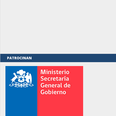
PATROCINAN
rno