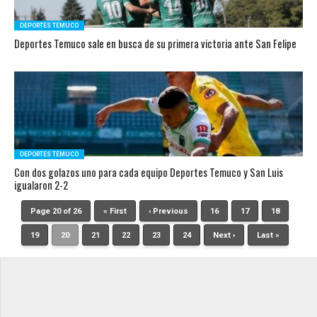
DEPORTES TEMUCO
Deportes Temuco sale en busca de su primera victoria ante San Felipe
DEPORTES TEMUCO
Con dos golazos uno para cada equipo Deportes Temuco y San Luis
igualaron 2-2
Page 20 of 26
« First
‹ Previous
16
17
18
19
20
21
22
23
24
Next ›
Last »