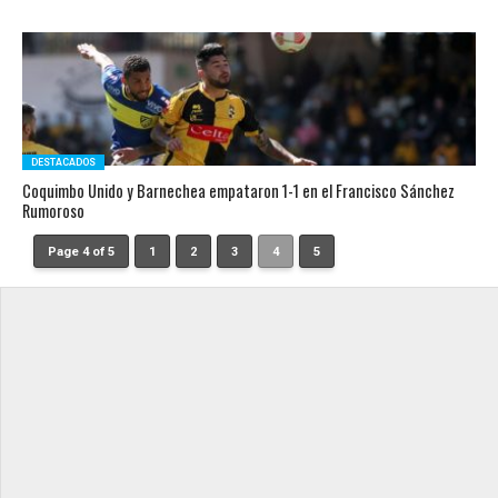
DESTACADOS
Coquimbo Unido y Barnechea empataron 1-1 en el Francisco Sánchez
Rumoroso
Page 4 of 5
1
2
3
4
5