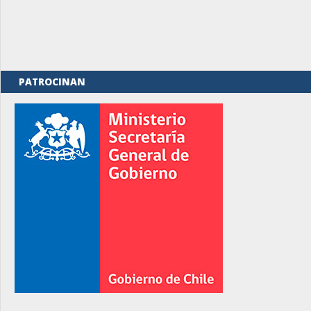
PATROCINAN
rno