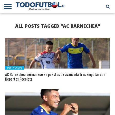
PRIMERA
DIVISIÓN
PRIMERA
SELECCIÓN
CHILENOS
FÚTBOL
ALL POSTS TAGGED "AC BARNECHEA"
B
CHILENA
EN EL
INTERNACIONAL
MUNDO
DESTACADOS
AC Barnechea permanece en puestos de avanzada tras empatar con
Deportes Recoleta