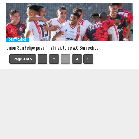
DESTACADOS
Unión San Felipe puso fin al invicto de A.C Barnechea
Page 3 of 5
1
2
3
4
5