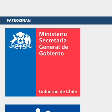
PATROCINAN
rno
rno