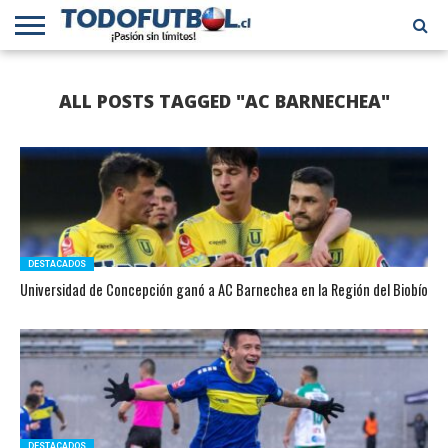
PRIMERA
DIVISIÓN
PRIMERA
SELECCIÓN
CHILENOS
FÚTBOL
ALL POSTS TAGGED "AC BARNECHEA"
B
CHILENA
EN EL
INTERNACIONAL
MUNDO
DESTACADOS
Universidad de Concepción ganó a AC Barnechea en la Región del Biobío
DESTACADOS