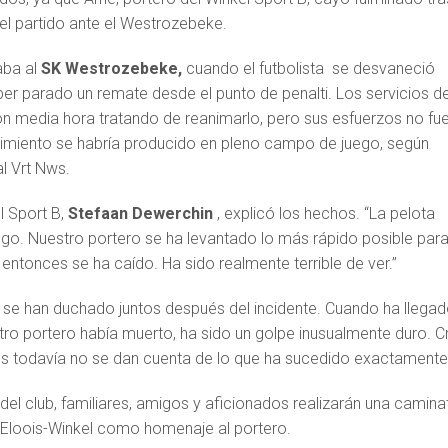
 el partido ante el Westrozebeke.
aba al
SK Westrozebeke,
cuando el futbolista se desvaneció
r parado un remate desde el punto de penalti. Los servicios d
n media hora tratando de reanimarlo, pero sus esfuerzos no fu
lecimiento se habría producido en pleno campo de juego, según
l Vrt Nws.
l Sport B,
Stefaan Dewerchin
, explicó los hechos. “La pelota
ego. Nuestro portero se ha levantado lo más rápido posible par
o entonces se ha caído. Ha sido realmente terrible de ver.”
 se han duchado juntos después del incidente. Cuando ha llegad
ro portero había muerto, ha sido un golpe inusualmente duro. C
s todavía no se dan cuenta de lo que ha sucedido exactamente
el club, familiares, amigos y aficionados realizarán una camina
t-Eloois-Winkel como homenaje al portero.