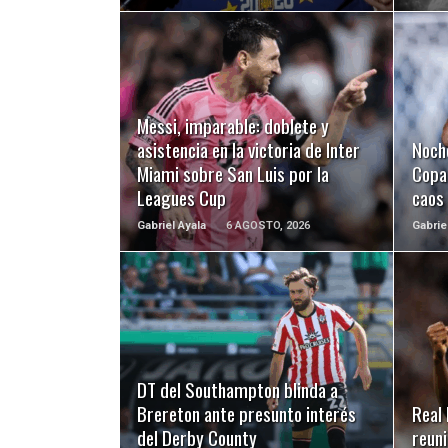
LEER MÁS
Messi, imparable: doblete y
asistencia en la victoria de Inter
Noch
Miami sobre San Luis por la
Copa 
Leagues Cup
caos
Gabriel Ayala
6 AGOSTO, 2026
Gabrie
LEER MÁS
DT del Southampton blinda a
Brereton ante presunto interés
Real 
del Derby County
reuni