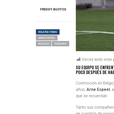
FREDDY BUSTOS
RELATED ITEMS
ARNE ESPEEL
BÉLGICA
FEATURED
Veces leído este 
SU EQUIPO SE ENFREN
POCO DESPUÉS DE HA
Conmoción en Bélgica.
años,
Arne Espeel
, 
que se recuerdan.
Tanto sus compañeros
en cuestión de segund