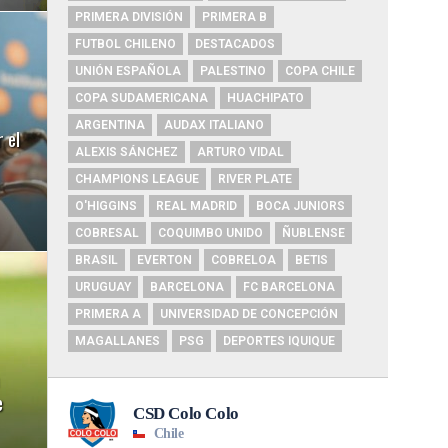
PRIMERA DIVISIÓN
PRIMERA B
FUTBOL CHILENO
DESTACADOS
UNIÓN ESPAÑOLA
PALESTINO
COPA CHILE
COPA SUDAMERICANA
HUACHIPATO
ARGENTINA
AUDAX ITALIANO
 el
ALEXIS SÁNCHEZ
ARTURO VIDAL
CHAMPIONS LEAGUE
RIVER PLATE
O'HIGGINS
REAL MADRID
BOCA JUNIORS
COBRESAL
COQUIMBO UNIDO
ÑUBLENSE
BRASIL
EVERTON
COBRELOA
BETIS
URUGUAY
BARCELONA
FC BARCELONA
PRIMERA A
UNIVERSIDAD DE CONCEPCIÓN
MAGALLANES
PSG
DEPORTES IQUIQUE
e