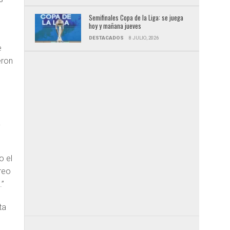
Semifinales Copa de la Liga: se juega
hoy y mañana jueves
DESTACADOS
8 JULIO, 2026
e
eron
a
o el
reo
.”
ta