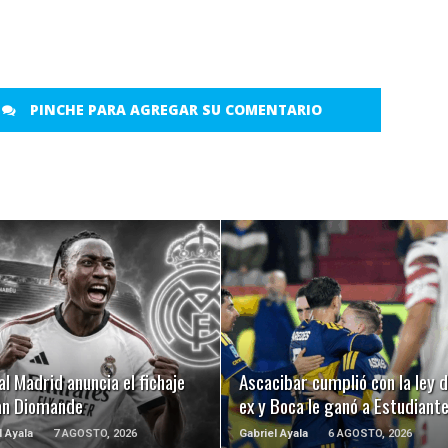
PINCHE PARA AGREGAR SU COMENTARIO
LEER MÁS
LEER MÁS
al Madrid anuncia el fichaje
Ascacibar cumplió con la ley d
an Diomande
ex y Boca le ganó a Estudiant
l Ayala
7 AGOSTO, 2026
Gabriel Ayala
6 AGOSTO, 2026