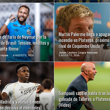
LEER MÁS
LEER MÁS
Martín Palermo llega a apagar
e de furia de Neymar por la
incendio en Platense, próximo
de Brasil: Tensión, insultos y
rival de Coquimbo Unido
 ante Remo
Julian Lautaro Luque Besoaín
l Ayala
6 AGOSTO, 2026
5 AGOSTO, 2026
LEER MÁS
LEER MÁS
Sampaoli sacó el habla tras la
goleada de Talleres a Platens
Madrid y Vinícius tienen
(Video)
ón decisiva el miércoles