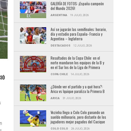
GALERÍA DE FOTOS: ¡España campeón
del Mundo 2026!
ARGENTINA
19 JULIO, 2026
Así se jugarán las semifinales: horario,
día y estadio para España- Francia y
Argentina – Inglaterra
DESTACADOS
12 JULIO, 2026
Resultados de la Copa Chile: en el
norte mandaron los equipos de la B y
en el Sur los de la Liga de Primera
COPA CHILE
14 JULIO, 2026
IÓ
¿Dónde ver el partido y a qué hora?:
Arica vs Iquique paraliza la Primera B
ARICA
31 JULIO, 2026
s
Vozinha llega a Colo Colo ganando un
sueldo millonario, pero distante de los
jugadores mejor pagados del Cacique
n
COLO COLO
26 JULIO, 2026
s