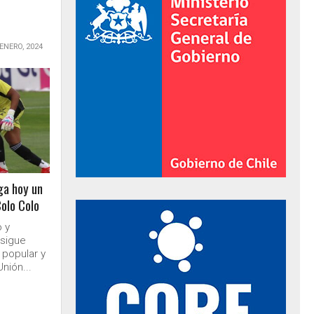
 ENERO, 2024
ga hoy un
olo Colo
al de Gobierno
o y
 sigue
 popular y
nión...