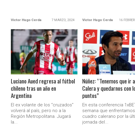
Victor Hugo Cerda
7 MARZO, 2024
Victor Hugo Cerda
16 FEBRER
LEER MÁS
LEER MÁS
Luciano Aued regresa al fútbol
Núñez: “Tenemos que ir a
chileno tras un año en
Calera y quedarnos con l
Argentina
puntos”
El ex volante de los “cruzados”
En esta conferencia 1xBET
volverá al país, pero no a la
semana que enfrentamos 
Región Metropolitana. Jugará
cuadro calerano por la úl
la...
jornada del...