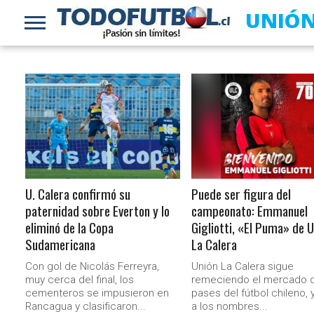
UNIÓN
LEER MÁS
LEER MÁS
U. Calera confirmó su
Puede ser figura del
paternidad sobre Everton y lo
campeonato: Emmanuel
eliminó de la Copa
Gigliotti, «El Puma» de U
Sudamericana
La Calera
Con gol de Nicolás Ferreyra,
Unión La Calera sigue
muy cerca del final, los
remeciendo el mercado 
cementeros se impusieron en
pases del fútbol chileno, 
Rancagua y clasificaron...
a los nombres...