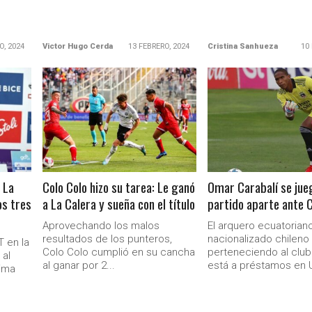
O, 2024
Victor Hugo Cerda
13 FEBRERO, 2024
Cristina Sanhueza
10
LEER MÁS
LEER MÁS
 La
Colo Colo hizo su tarea: Le ganó
Omar Carabalí se jue
os tres
a La Calera y sueña con el título
partido aparte ante C
Ministerio Secretaría Gener
Aprovechando los malos
El arquero ecuatorian
resultados de los punteros,
nacionalizado chileno
 en la
Colo Colo cumplió en su cancha
perteneciendo al club
al
al ganar por 2...
está a préstamos en U
tima