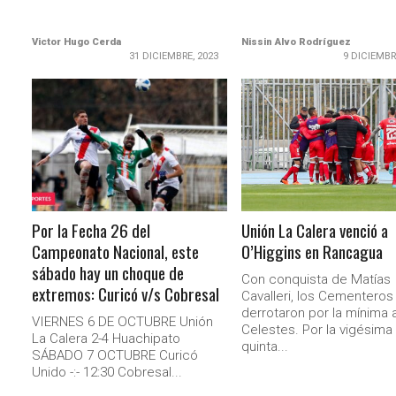
Victor Hugo Cerda
Nissin Alvo Rodríguez
31 DICIEMBRE, 2023
9 DICIEMBR
LEER MÁS
LEER MÁS
Por la Fecha 26 del
Unión La Calera venció a
Campeonato Nacional, este
O’Higgins en Rancagua
sábado hay un choque de
Con conquista de Matías
extremos: Curicó v/s Cobresal
Cavalleri, los Cementeros
derrotaron por la mínima a
VIERNES 6 DE OCTUBRE Unión
Celestes. Por la vigésima
La Calera 2-4 Huachipato
quinta...
SÁBADO 7 OCTUBRE Curicó
Unido -:- 12:30 Cobresal...