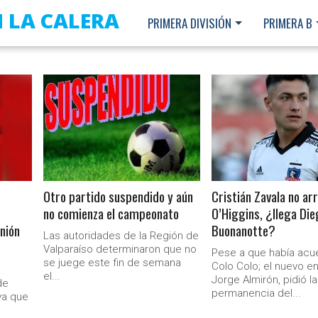
 LA CALERA
PRIMERA DIVISIÓN
PRIMERA B
LEER MÁS
LEER MÁS
Otro partido suspendido y aún
Cristián Zavala no arr
no comienza el campeonato
O’Higgins, ¿llega Die
nión
Buonanotte?
Las autoridades de la Región de
Valparaíso determinaron que no
Pese a que había acu
se juege este fin de semana
Colo Colo; el nuevo en
el...
Jorge Almirón, pidió la
de
permanencia del...
ya que
Ministerio Secretaría Gener