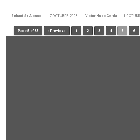
Sebastián Alonso
7 OCTUBRE, 2023
Victor Hugo Cerda
1 OCTUBR
Page 5 of 35
‹ Previous
1
2
3
4
5
6