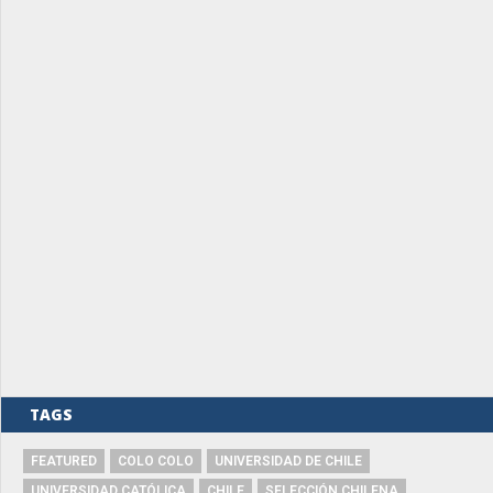
TAGS
FEATURED
COLO COLO
UNIVERSIDAD DE CHILE
UNIVERSIDAD CATÓLICA
CHILE
SELECCIÓN CHILENA