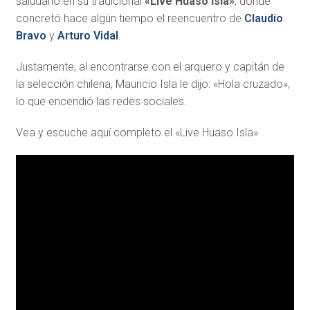
saludarlo en su tradicional
«Live Huaso Isla»
, donde
concretó hace algún tiempo el reencuentro de
Claudio
Bravo
y
Arturo Vidal
.
Justamente, al encontrarse con el arquero y capitán de
la selección chilena, Mauricio Isla le dijo: «Hola cruzado»,
lo que encendió las redes sociales.
Vea y escuche aquí completo el «Live Huaso Isla»