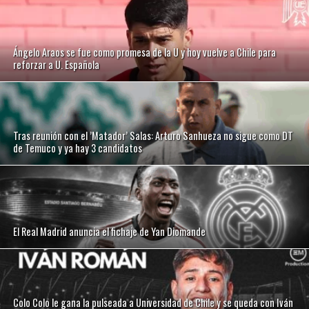
Ángelo Araos se fue como promesa de la U y hoy vuelve a Chile para
reforzar a U. Española
Tras reunión con el ’Matador’ Salas: Arturo Sanhueza no sigue como DT
de Temuco y ya hay 3 candidatos
El Real Madrid anuncia el fichaje de Yan Diomande
Colo Colo le gana la pulseada a Universidad de Chile y se queda con Iván