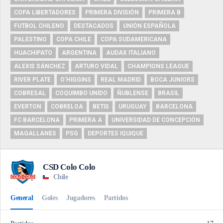
COPA LIBERTADORES
PRIMERA DIVISIÓN
PRIMERA B
FUTBOL CHILENO
DESTACADOS
UNIÓN ESPAÑOLA
PALESTINO
COPA CHILE
COPA SUDAMERICANA
HUACHIPATO
ARGENTINA
AUDAX ITALIANO
ALEXIS SÁNCHEZ
ARTURO VIDAL
CHAMPIONS LEAGUE
RIVER PLATE
O'HIGGINS
REAL MADRID
BOCA JUNIORS
COBRESAL
COQUIMBO UNIDO
ÑUBLENSE
BRASIL
EVERTON
COBRELOA
BETIS
URUGUAY
BARCELONA
FC BARCELONA
PRIMERA A
UNIVERSIDAD DE CONCEPCIÓN
MAGALLANES
PSG
DEPORTES IQUIQUE