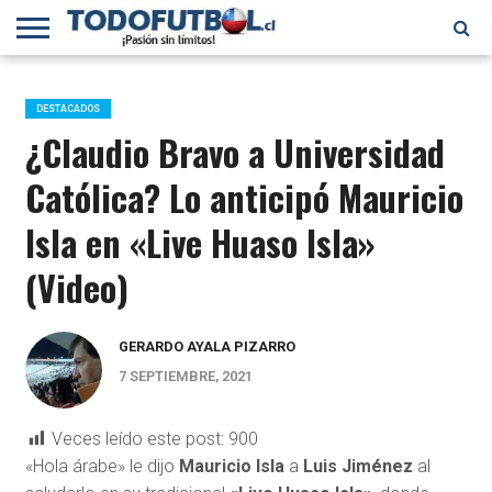
PRIMERA
DIVISIÓN
PRIMERA
SELECCIÓN
CHILENOS
FÚTBOL
B
CHILENA
EN EL
INTERNACIONAL
DESTACADOS
MUNDO
¿Claudio Bravo a Universidad
Católica? Lo anticipó Mauricio
Isla en «Live Huaso Isla»
(Video)
GERARDO AYALA PIZARRO
7 SEPTIEMBRE, 2021
Veces leído este post:
900
«Hola árabe» le dijo
Mauricio Isla
a
Luis Jiménez
al