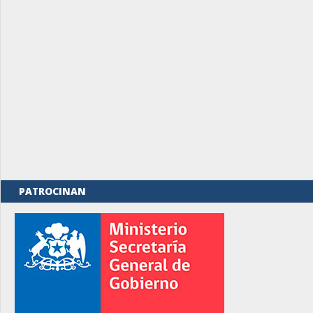
PATROCINAN
rno