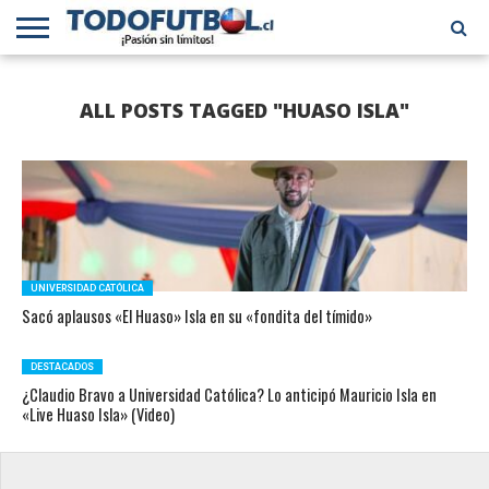
PRIMERA
DIVISIÓN
PRIMERA
SELECCIÓN
CHILENOS
FÚTBOL
ALL POSTS TAGGED "HUASO ISLA"
B
CHILENA
EN EL
INTERNACIONAL
MUNDO
UNIVERSIDAD CATÓLICA
Sacó aplausos «El Huaso» Isla en su «fondita del tímido»
DESTACADOS
¿Claudio Bravo a Universidad Católica? Lo anticipó Mauricio Isla en
«Live Huaso Isla» (Video)