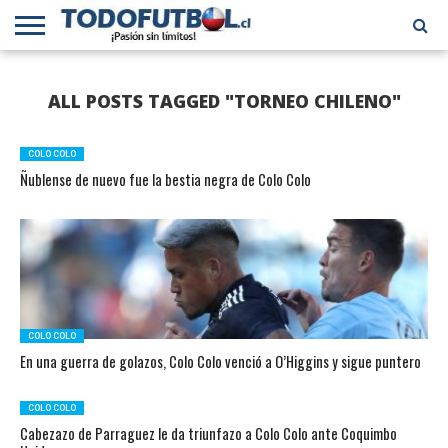
PRIMERA
DIVISIÓN
PRIMERA
SELECCIÓN
CHILENOS
FÚTBOL
ALL POSTS TAGGED "TORNEO CHILENO"
B
CHILENA
EN EL
INTERNACIONAL
MUNDO
COLO COLO
Ñublense de nuevo fue la bestia negra de Colo Colo
COLO COLO
En una guerra de golazos, Colo Colo venció a O’Higgins y sigue puntero
COLO COLO
Cabezazo de Parraguez le da triunfazo a Colo Colo ante Coquimbo