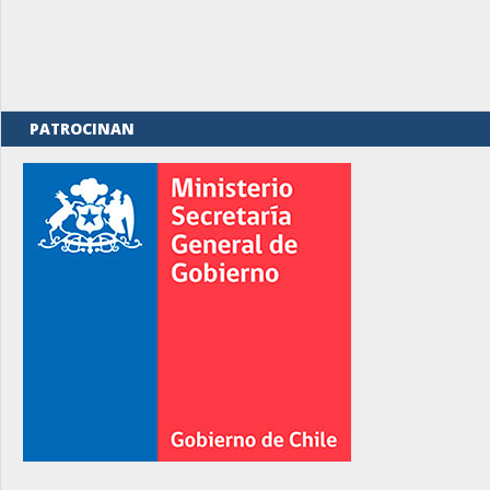
PATROCINAN
rno