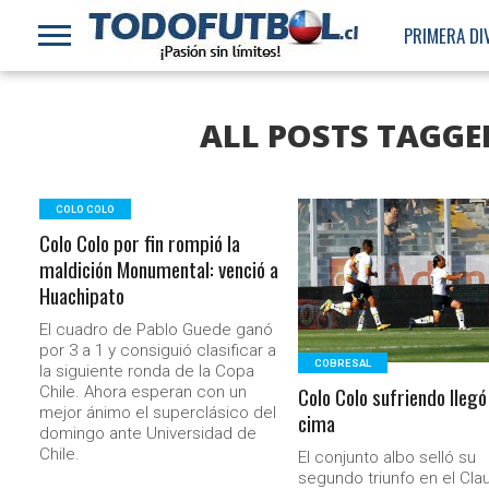
PRIMERA DI
ALL POSTS TAGGE
COLO COLO
Colo Colo por fin rompió la
LEER MÁS
maldición Monumental: venció a
Huachipato
El cuadro de Pablo Guede ganó
por 3 a 1 y consiguió clasificar a
COBRESAL
la siguiente ronda de la Copa
Colo Colo sufriendo llegó 
Chile. Ahora esperan con un
mejor ánimo el superclásico del
cima
domingo ante Universidad de
Chile.
El conjunto albo selló su
segundo triunfo en el Cla