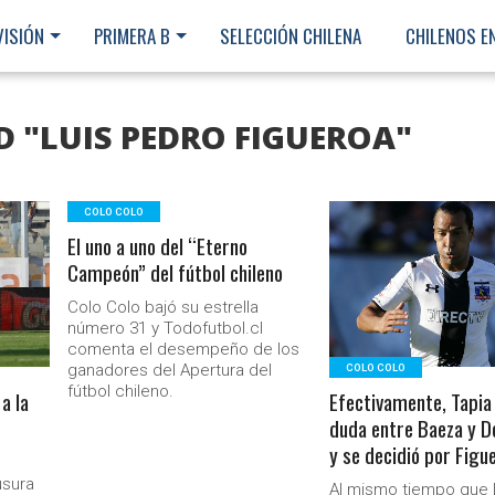
VISIÓN
PRIMERA B
SELECCIÓN CHILENA
CHILENOS E
D "LUIS PEDRO FIGUEROA"
COLO COLO
El uno a uno del “Eterno
LEER MÁS
Campeón” del fútbol chileno
Colo Colo bajó su estrella
número 31 y Todofutbol.cl
comenta el desempeño de los
ganadores del Apertura del
COLO COLO
fútbol chileno.
a la
Efectivamente, Tapia 
duda entre Baeza y 
y se decidió por Figu
Ministerio Secretaría Gener
usura
Al mismo tiempo que 