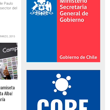
de Paulo
 sector del
MARZO, 2015
al de Gobierno
 camiseta
ta Alba!
aría