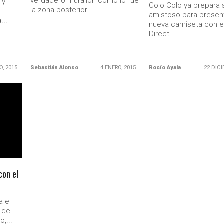
verdadero murallón como lo fue
 y
Colo Colo ya prepara 
la zona posterior...
amistoso para present
...
nueva camiseta con e
Direct...
O, 2015
Sebastián Alonso
4 ENERO, 2015
Rocío Ayala
22 DICI
con el
a el
 del
,...