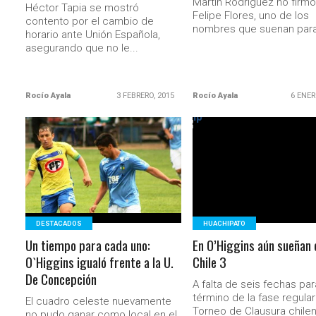
Martín Rodríguez no firmó
Héctor Tapia se mostró
Felipe Flores, uno de los
contento por el cambio de
nombres que suenan para
horario ante Unión Española,
asegurando que no le...
Rocío Ayala
3 FEBRERO, 2015
Rocío Ayala
6 ENER
LEER MÁS
LEER MÁS
DESTACADOS
HUACHIPATO
Un tiempo para cada uno:
En O’Higgins aún sueñan 
O`Higgins igualó frente a la U.
Chile 3
De Concepción
A falta de seis fechas par
término de la fase regular
El cuadro celeste nuevamente
Torneo de Clausura chileno
no pudo ganar como local en el