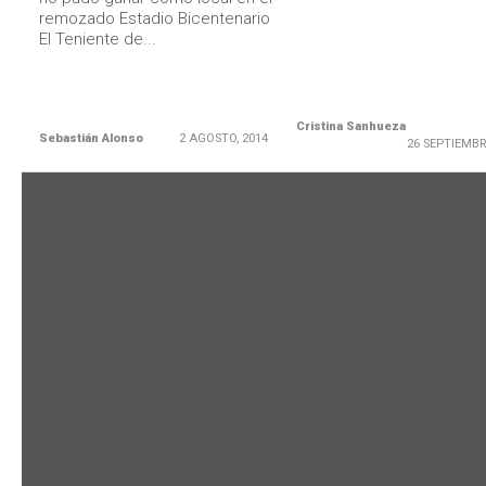
remozado Estadio Bicentenario
El Teniente de...
Cristina Sanhueza
Sebastián Alonso
2 AGOSTO, 2014
26 SEPTIEMBR