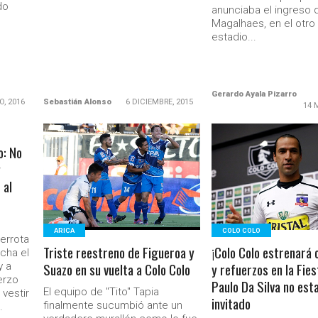
do
anunciaba el ingreso 
Magalhaes, en el otro
estadio...
Gerardo Ayala Pizarro
O, 2016
Sebastián Alonso
6 DICIEMBRE, 2015
14 
o: No
LEER MÁS
LEER MÁS
y
 al
Ministerio Secretaría Gener
ARICA
COLO COLO
errota
Triste reestreno de Figueroa y
¡Colo Colo estrenará
echa el
Suazo en su vuelta a Colo Colo
y refuerzos en la Fies
y a
erzo
Paulo Da Silva no est
El equipo de "Tito" Tapia
 vestir
invitado
finalmente sucumbió ante un
.