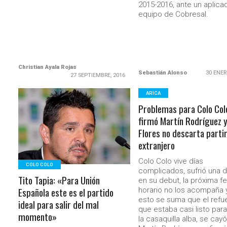
2015-2016, ante un aplica
equipo de Cobresal.
Christian Ayala Rojas
Sebastián Alonso
30 ENER
27 SEPTIEMBRE, 2016
ARICA
Problemas para Colo Col
LEER MÁS
firmó Martín Rodríguez 
Flores no descarta partir
extranjero
Colo Colo vive días
COLO COLO
complicados, sufrió una d
Tito Tapia: «Para Unión
en su debut, la próxima f
Española este es el partido
horario no los acompaña 
esto se suma que el refu
ideal para salir del mal
que estaba casi listo para
momento»
la casaquilla alba, se cayó