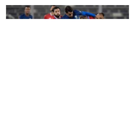
DESTACADOS
El 1×1 de Chile ante Brasil: Vidal, Isla y Mena los más destacados