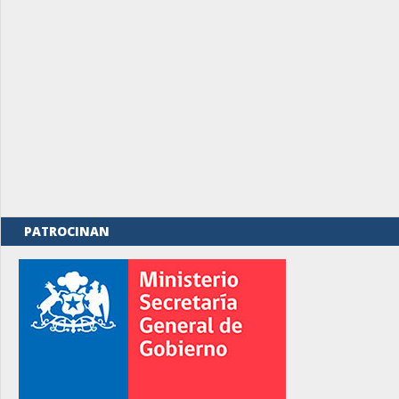
PATROCINAN
rno