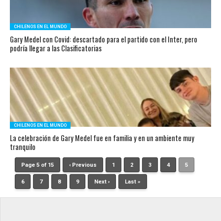
CHILENOS EN EL MUNDO
Gary Medel con Covid: descartado para el partido con el Inter, pero
podría llegar a las Clasificatorias
CHILENOS EN EL MUNDO
La celebración de Gary Medel fue en familia y en un ambiente muy
tranquilo
Page 5 of 15
‹ Previous
1
2
3
4
5
6
7
8
9
Next ›
Last »