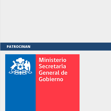
PATROCINAN
rno