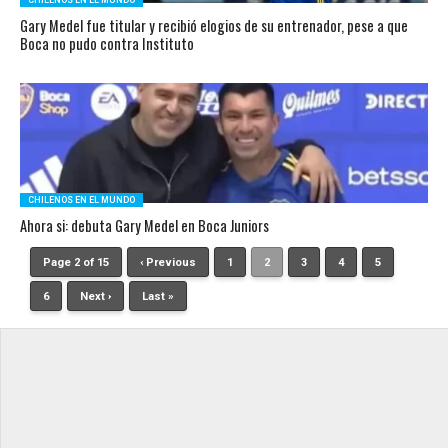
CHILENOS EN EL MUNDO
Gary Medel fue titular y recibió elogios de su entrenador, pese a que
Boca no pudo contra Instituto
CHILENOS EN EL MUNDO
Ahora si: debuta Gary Medel en Boca Juniors
Page 2 of 15
‹ Previous
1
2
3
4
5
6
Next ›
Last »