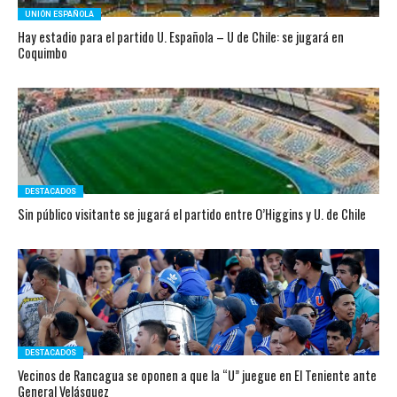
UNIÓN ESPAÑOLA
Hay estadio para el partido U. Española – U de Chile: se jugará en
Coquimbo
DESTACADOS
Sin público visitante se jugará el partido entre O’Higgins y U. de Chile
DESTACADOS
Vecinos de Rancagua se oponen a que la “U” juegue en El Teniente ante
General Velásquez