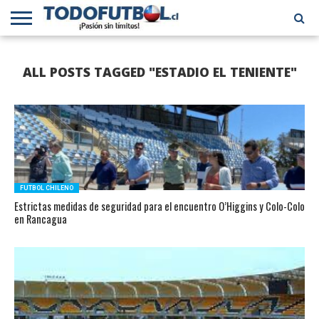
PRIMERA
DIVISIÓN
PRIMERA
SELECCIÓN
CHILENOS
FÚTBOL
ALL POSTS TAGGED "ESTADIO EL TENIENTE"
B
CHILENA
EN EL
INTERNACIONAL
MUNDO
FUTBOL CHILENO
Estrictas medidas de seguridad para el encuentro O’Higgins y Colo-Colo
en Rancagua