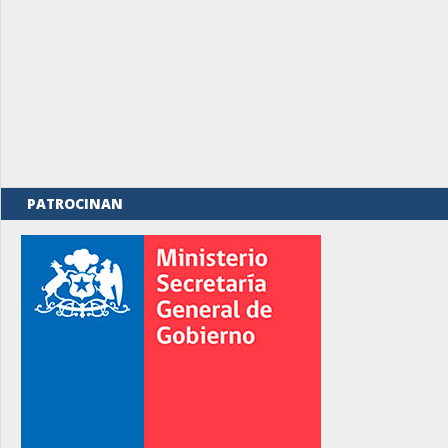
PATROCINAN
rno