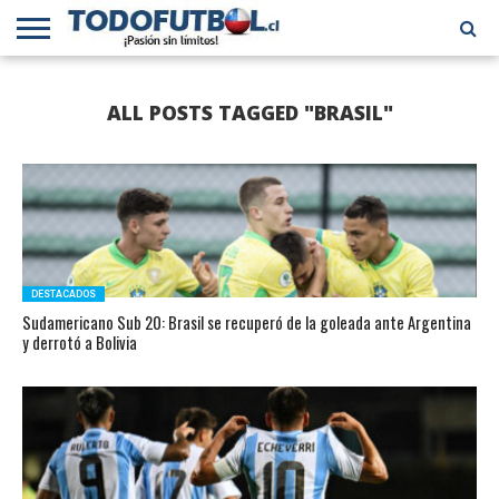
PRIMERA
DIVISIÓN
PRIMERA
SELECCIÓN
CHILENOS
FÚTBOL
ALL POSTS TAGGED "BRASIL"
B
CHILENA
EN EL
INTERNACIONAL
MUNDO
DESTACADOS
Sudamericano Sub 20: Brasil se recuperó de la goleada ante Argentina
y derrotó a Bolivia