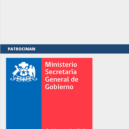
PATROCINAN
rno