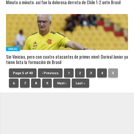
Minuto a minuto: así fue la dolorosa derrota de Chile 1-2 ante Brasil
BRASIL
Sin Vinicius, pero con cuatro atacantes de primer nivel: Dorival Junior ya
tiene lista la formación de Brasil
Page 5 of 40
‹ Previous
1
2
3
4
5
6
7
8
9
Next ›
Last »