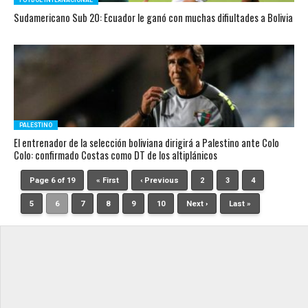
FÚTBOL INTERNACIONAL
Sudamericano Sub 20: Ecuador le ganó con muchas difiultades a Bolivia
PALESTINO
El entrenador de la selección boliviana dirigirá a Palestino ante Colo
Colo: confirmado Costas como DT de los altiplánicos
Page 6 of 19
« First
‹ Previous
2
3
4
5
6
7
8
9
10
Next ›
Last »