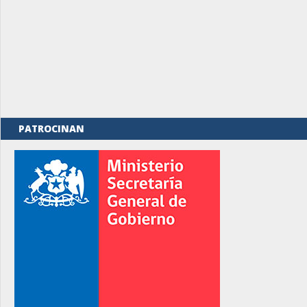
PATROCINAN
rno