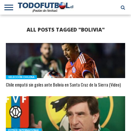
PRIMERA
DIVISIÓN
PRIMERA
SELECCIÓN
CHILENOS
FÚTBOL
ALL POSTS TAGGED "BOLIVIA"
B
CHILENA
EN EL
INTERNACIONAL
MUNDO
SELECCIÓN CHILENA
Chile empató sin goles ante Bolivia en Santa Cruz de la Sierra (Video)
FÚTBOL INTERNACIONAL