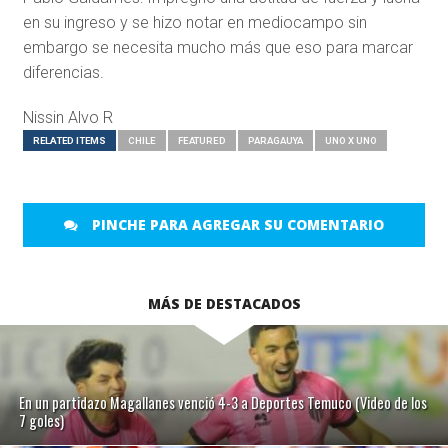
en su ingreso y se hizo notar en mediocampo sin
embargo se necesita mucho más que eso para marcar
diferencias.
Nissin Alvo R
RELATED ITEMS
CHILE
FEATURED
PARAGAUYA
UNO X UNO
PINCHE PARA AGREGAR SU COMENTARIO
MÁS DE DESTACADOS
En un partidazo Magallanes venció 4-3 a Deportes Temuco (Video de los
7 goles)