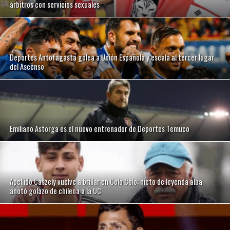
árbitros con servicios sexuales
Deportes Antofagasta golea a Unión Española y escala al tercer lugar
del Ascenso
Emiliano Astorga es el nuevo entrenador de Deportes Temuco
Apellido Caszely vuelve a brillar en Colo Colo: nieto de leyenda alba
anotó golazo de chilena a la UC