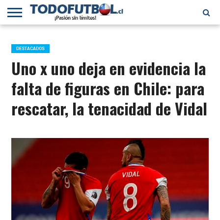
PRIMERA
DIVISIÓN
PRIMERA
SELECCIÓN
CHILENOS
FÚTBOL
B
CHILENA
EN EL
INTERNACIONAL
DESTACADOS
MUNDO
Uno x uno deja en evidencia la
falta de figuras en Chile: para
rescatar, la tenacidad de Vidal