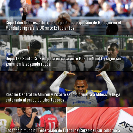
Copa Libertadores: árbitro de la polémica expulsión de Balogun en el
Mundial dirigirá a la UC ante Estudiantes
Deportes Santa Cruz empata en casa ante Puerto Montt y sigue sin
ganar en la segunda rueda
Rosario Central de Almiron y Pizarro se lo dio vuelta a Aldosivi y llega
entonado al cruce de Libertadores
Escándalo mundial: Federación de Fútbol de Corea del Sur sobornó a