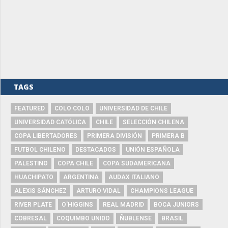
TAGS
FEATURED
COLO COLO
UNIVERSIDAD DE CHILE
UNIVERSIDAD CATÓLICA
CHILE
SELECCIÓN CHILENA
COPA LIBERTADORES
PRIMERA DIVISIÓN
PRIMERA B
FUTBOL CHILENO
DESTACADOS
UNIÓN ESPAÑOLA
PALESTINO
COPA CHILE
COPA SUDAMERICANA
HUACHIPATO
ARGENTINA
AUDAX ITALIANO
ALEXIS SÁNCHEZ
ARTURO VIDAL
CHAMPIONS LEAGUE
RIVER PLATE
O'HIGGINS
REAL MADRID
BOCA JUNIORS
COBRESAL
COQUIMBO UNIDO
ÑUBLENSE
BRASIL