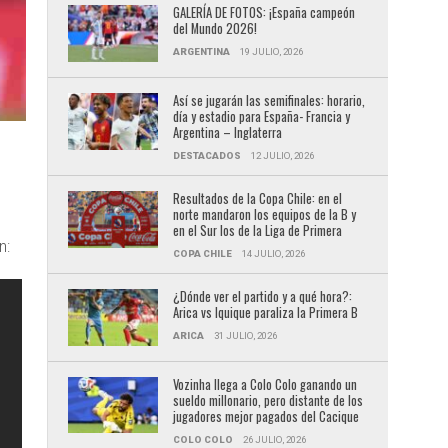
GALERÍA DE FOTOS: ¡España campeón
del Mundo 2026!
ARGENTINA
19 JULIO, 2026
Así se jugarán las semifinales: horario,
día y estadio para España- Francia y
Argentina – Inglaterra
DESTACADOS
12 JULIO, 2026
Resultados de la Copa Chile: en el
norte mandaron los equipos de la B y
en el Sur los de la Liga de Primera
n:
COPA CHILE
14 JULIO, 2026
¿Dónde ver el partido y a qué hora?:
Arica vs Iquique paraliza la Primera B
ARICA
31 JULIO, 2026
Vozinha llega a Colo Colo ganando un
sueldo millonario, pero distante de los
jugadores mejor pagados del Cacique
COLO COLO
26 JULIO, 2026