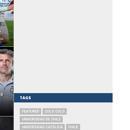
i
»
26
do
TAGS
FEATURED
COLO COLO
UNIVERSIDAD DE CHILE
UNIVERSIDAD CATÓLICA
CHILE