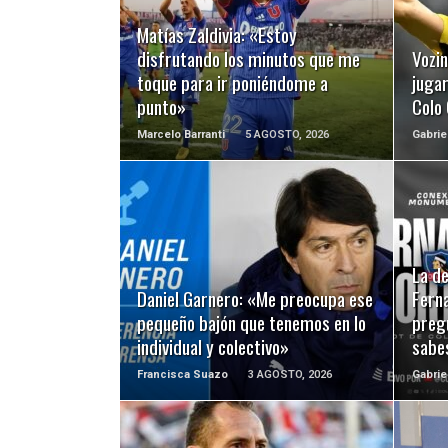
LEER MÁS
Matías Zaldivia: «Estoy
disfrutando los minutos que me
Vozi
toque para ir poniéndome a
juga
punto»
Colo
Marcelo Barranti
5 AGOSTO, 2026
Gabrie
LEER MÁS
La d
Daniel Garnero: «Me preocupa ese
Ferna
pequeño bajón que tenemos en lo
preg
individual y colectivo»
sabe
Francisca Suazo
3 AGOSTO, 2026
Gabrie