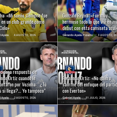
LEER MÁS
LEER MÁS
nha: «Mi sueño siempre fue
Gonzalo Reyna: «Fue muy
r en un club grande como
hermoso todo lo que viví en m
 Colo»
debut con esta camiseta azul
l Ayala
4 AGOSTO, 2026
Gerardo Ayala Pizarro
3 AGOSTO, 20
LEER MÁS
LEER MÁS
ecidora respuesta de
ndo Ortiz cuando le
Fernando Ortiz: «No quiero
untaron por Vozinha: “¿Tú
salirme del enfoque del parti
s si llega?… Yo tampoco”
con Everton»
l Ayala
2 AGOSTO, 2026
Gabriel Ayala
31 JULIO, 2026