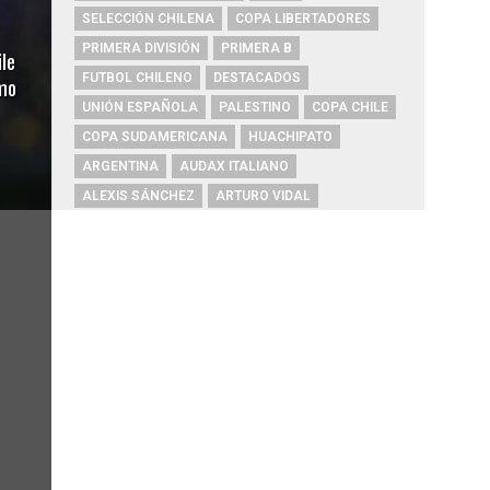
SELECCIÓN CHILENA
COPA LIBERTADORES
PRIMERA DIVISIÓN
PRIMERA B
le
FUTBOL CHILENO
DESTACADOS
mo
UNIÓN ESPAÑOLA
PALESTINO
COPA CHILE
COPA SUDAMERICANA
HUACHIPATO
ARGENTINA
AUDAX ITALIANO
ALEXIS SÁNCHEZ
ARTURO VIDAL
CHAMPIONS LEAGUE
RIVER PLATE
O'HIGGINS
REAL MADRID
BOCA JUNIORS
COBRESAL
COQUIMBO UNIDO
ÑUBLENSE
BRASIL
EVERTON
COBRELOA
BETIS
URUGUAY
BARCELONA
FC BARCELONA
PRIMERA A
UNIVERSIDAD DE CONCEPCIÓN
MAGALLANES
PSG
DEPORTES IQUIQUE