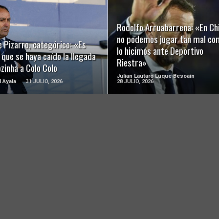
LEER MÁS
LEER MÁS
Rodolfo Arruabarrena: «En Chi
no podemos jugar tan mal co
 Pizarro, categórico: «Es
lo hicimos ante Deportivo
 que se haya caído la llegada
Riestra»
zinha a Colo Colo
Julian Lautaro Luque Besoaín
l Ayala
31 JULIO, 2026
28 JULIO, 2026