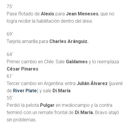
75′
Pase flotado de
Alexis
para
Jean Meneses
, que no
logra recibir la habilitación dentro del área.
69′
Tarjeta amarilla para
Charles Aránguiz.
64´
Primer cambio en Chile: Sale
Galdames
y lo reemplaza
César Pinares
61´
Tercer cambio en Argentina: entra
Julián Álvarez
(juvenil
de
River Plate
) y sale
Di María
55′
Perdió la pelota
Pulgar
en mediocampo y la contra
terminó con un remate frontal de
Di María.
Bravo atajó
sin problemas.