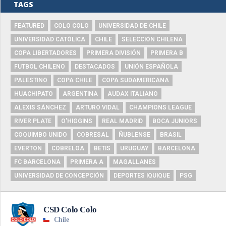
TAGS
FEATURED
COLO COLO
UNIVERSIDAD DE CHILE
UNIVERSIDAD CATÓLICA
CHILE
SELECCIÓN CHILENA
COPA LIBERTADORES
PRIMERA DIVISIÓN
PRIMERA B
FUTBOL CHILENO
DESTACADOS
UNIÓN ESPAÑOLA
PALESTINO
COPA CHILE
COPA SUDAMERICANA
HUACHIPATO
ARGENTINA
AUDAX ITALIANO
ALEXIS SÁNCHEZ
ARTURO VIDAL
CHAMPIONS LEAGUE
RIVER PLATE
O'HIGGINS
REAL MADRID
BOCA JUNIORS
COQUIMBO UNIDO
COBRESAL
ÑUBLENSE
BRASIL
EVERTON
COBRELOA
BETIS
URUGUAY
BARCELONA
FC BARCELONA
PRIMERA A
MAGALLANES
UNIVERSIDAD DE CONCEPCIÓN
DEPORTES IQUIQUE
PSG