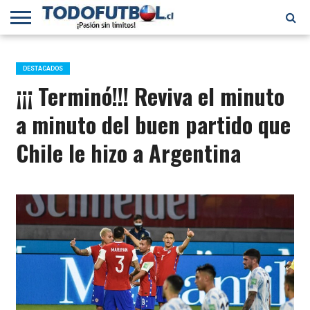
PRIMERA
DIVISIÓN
PRIMERA
SELECCIÓN
CHILENOS
FÚTBOL
B
CHILENA
EN EL
INTERNACIONAL
DESTACADOS
MUNDO
¡¡¡ Terminó!!! Reviva el minuto
a minuto del buen partido que
Chile le hizo a Argentina