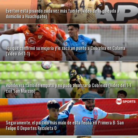
Everton está pisando cada vez más fuerte (Video de la goleada a
domicilio a Huachipato)
Iquique confirmó su mejoría y le sacó un punto a Cobreloa en Calama
(Video del 1-1)
Wanderers también empató y no pudo alcanzar a Cobreloa (Video del 1-1
con San Marcos)
Seguramente, el partido más malo de esta fecha en Primera B: San
Felipe 0 Deportes Recoleta 0