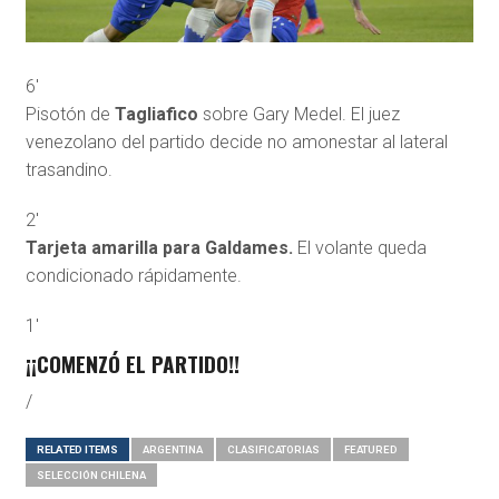
6′
Pisotón de
Tagliafico
sobre Gary Medel. El juez
venezolano del partido decide no amonestar al lateral
trasandino.
2′
Tarjeta amarilla para Galdames.
El volante queda
condicionado rápidamente.
1′
¡¡COMENZÓ EL PARTIDO!!
/
RELATED ITEMS
ARGENTINA
CLASIFICATORIAS
FEATURED
SELECCIÓN CHILENA