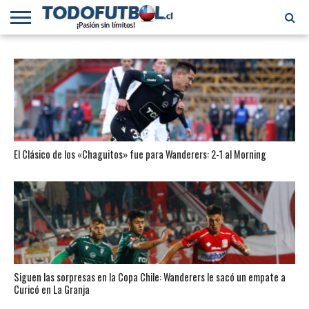
PRIMERA
DIVISIÓN
PRIMERA
SELECCIÓN
CHILENOS
FÚTBOL
B
CHILENA
EN EL
INTERNACIONAL
MUNDO
El Clásico de los «Chaguitos» fue para Wanderers: 2-1 al Morning
Siguen las sorpresas en la Copa Chile: Wanderers le sacó un empate a
Curicó en La Granja