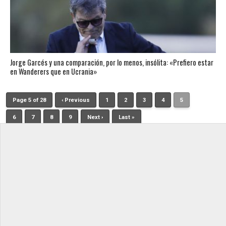
Jorge Garcés y una comparación, por lo menos, insólita: «Prefiero estar
en Wanderers que en Ucrania»
Page 5 of 28
‹ Previous
1
2
3
4
5
6
7
8
9
Next ›
Last »