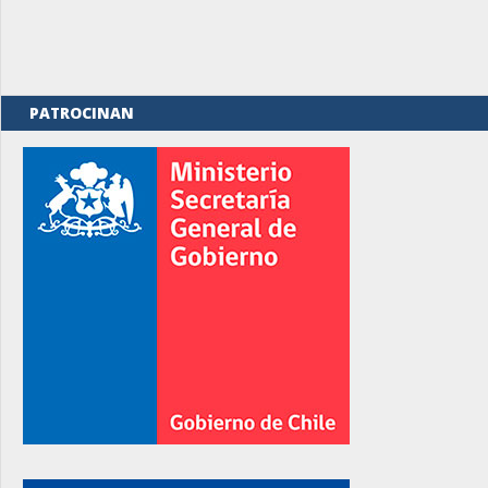
PATROCINAN
rno
rno