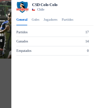
en
ue