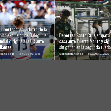
LEER MÁS
LEER MÁS
Libertadores: árbitro de la
mica expulsión de Balogun en
Deportes Santa Cruz empata 
ndial dirigirá a la UC ante
casa ante Puerto Montt y sig
diantes
sin ganar en la segunda rueda
liano Solís
8 AGOSTO, 2026
Sebastián Alonso
8 AGOSTO, 2026