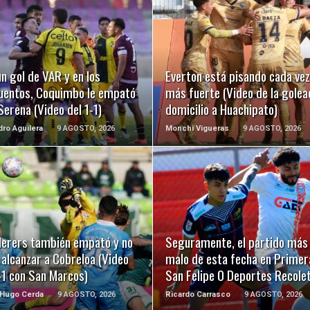
LEER MÁS
LEER MÁS
n gol de VAR y en los
Everton está pisando cada vez
uentos, Coquimbo le empató
más fuerte (Video de la golea
Serena (Video del 1-1)
domicilio a Huachipato)
dro Aguilera
9 AGOSTO, 2026
Monchi Vigueras
9 AGOSTO, 2026
LEER MÁS
LEER MÁS
erers también empató y no
Seguramente, el partido más
alcanzar a Cobreloa (Video
malo de esta fecha en Primer
-1 con San Marcos)
San Felipe 0 Deportes Recole
 Hugo Cerda
9 AGOSTO, 2026
Ricardo Carrasco
9 AGOSTO, 2026