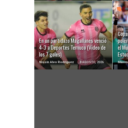
LEER MÁS
Copa 
En un partidazo Magallanes venció
polé
4-3 a Deportes Temuco (Video de
el Mu
los 7 goles)
Estu
Nissin Alvo Rodríguez
8 AGOSTO, 2026
Maximi