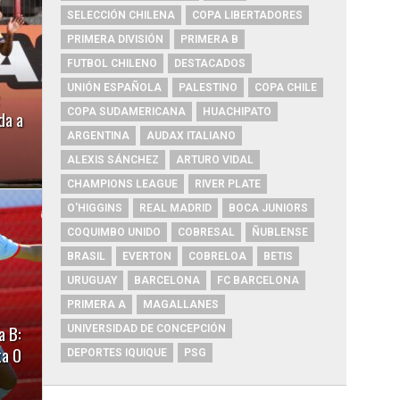
SELECCIÓN CHILENA
COPA LIBERTADORES
PRIMERA DIVISIÓN
PRIMERA B
FUTBOL CHILENO
DESTACADOS
UNIÓN ESPAÑOLA
PALESTINO
COPA CHILE
COPA SUDAMERICANA
HUACHIPATO
da a
ARGENTINA
AUDAX ITALIANO
ALEXIS SÁNCHEZ
ARTURO VIDAL
CHAMPIONS LEAGUE
RIVER PLATE
O'HIGGINS
REAL MADRID
BOCA JUNIORS
COQUIMBO UNIDO
COBRESAL
ÑUBLENSE
BRASIL
EVERTON
COBRELOA
BETIS
URUGUAY
BARCELONA
FC BARCELONA
PRIMERA A
MAGALLANES
a B:
UNIVERSIDAD DE CONCEPCIÓN
ta 0
DEPORTES IQUIQUE
PSG