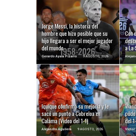
LEER MÁS
Jorge Messi, la historia del
hombre que hizo posible que su
Con u
hijo llegara a ser el mejor jugador
desc
del mundo
a La 
Gerardo Ayala Pizarro
9 AGOSTO, 2026
Alejan
LEER MÁS
Iquique confirmó su mejoría y le
Wand
sacó un punto a Cobreloa en
pudo 
Calama (Video del 1-1)
del 1
Alejandro Aguilera
9 AGOSTO, 2026
Victor