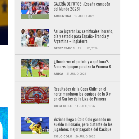
GALERÍA DE FOTOS: ¡España campeón
del Mundo 2026!
ARGENTINA
19 JULIO, 2026
Así se jugarán las semifinales: horario,
día y estadio para España- Francia y
Argentina – Inglaterra
DESTACADOS
12 JULIO, 2026
¿Dónde ver el partido y a qué hora?:
Arica vs Iquique paraliza la Primera B
ARICA
31 JULIO, 2026
Resultados de la Copa Chile: en el
norte mandaron los equipos de la B y
en el Sur los de la Liga de Primera
COPA CHILE
14 JULIO, 2026
Vozinha llega a Colo Colo ganando un
sueldo millonario, pero distante de los
jugadores mejor pagados del Cacique
COLO COLO
26 JULIO, 2026