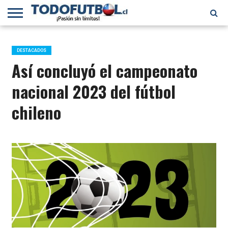
PRIMERA
DIVISIÓN
PRIMERA
SELECCIÓN
CHILENOS
FÚTBOL
B
CHILENA
EN EL
INTERNACIONAL
DESTACADOS
MUNDO
Así concluyó el campeonato
nacional 2023 del fútbol
chileno