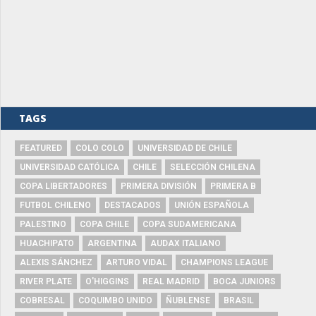
TAGS
FEATURED
COLO COLO
UNIVERSIDAD DE CHILE
UNIVERSIDAD CATÓLICA
CHILE
SELECCIÓN CHILENA
COPA LIBERTADORES
PRIMERA DIVISIÓN
PRIMERA B
FUTBOL CHILENO
DESTACADOS
UNIÓN ESPAÑOLA
PALESTINO
COPA CHILE
COPA SUDAMERICANA
HUACHIPATO
ARGENTINA
AUDAX ITALIANO
ALEXIS SÁNCHEZ
ARTURO VIDAL
CHAMPIONS LEAGUE
RIVER PLATE
O'HIGGINS
REAL MADRID
BOCA JUNIORS
COBRESAL
COQUIMBO UNIDO
ÑUBLENSE
BRASIL