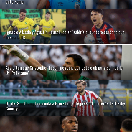
ante Remo
Ignacio Aliseda y Agustín Hausch: de ahí saldría el puntero derecho que
busca la UC
Advierten que Cristopher Toselli negocia con este club para salir de la
U: “Préstamo”
DT del Southampton blinda a Brereton ante presunto interés del Derby
County