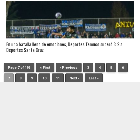
En una batalla llena de emociones, Deportes Temuco superó 3-2 a
Deportes Santa Cruz
Page 7 of 193
« First
‹ Previous
3
4
5
6
7
8
9
10
11
Next ›
Last »