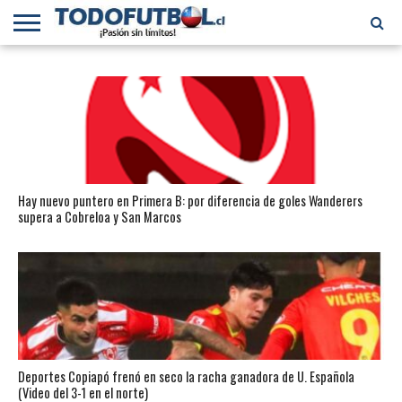
PRIMERA
DIVISIÓN
PRIMERA
SELECCIÓN
CHILENOS
FÚTBOL
B
CHILENA
EN EL
INTERNACIONAL
MUNDO
Hay nuevo puntero en Primera B: por diferencia de goles Wanderers
supera a Cobreloa y San Marcos
Deportes Copiapó frenó en seco la racha ganadora de U. Española
(Video del 3-1 en el norte)