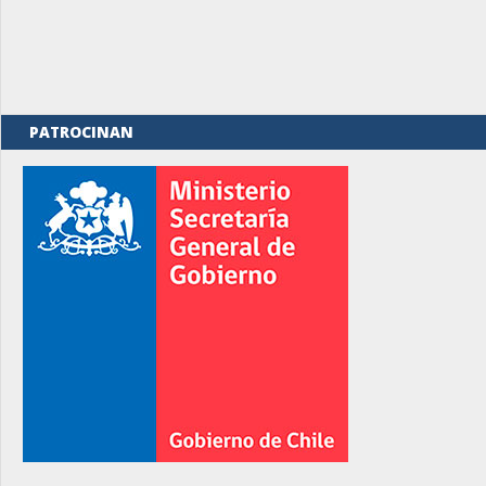
PATROCINAN
rno