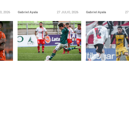
O, 2026
Gabriel Ayala
27 JULIO, 2026
Gabriel Ayala
27
LEER MÁS
LEER MÁS
ruz en
Santiago Wanderers vuelve al
San Luis derrotó co
 como
triunfo tras vencer a Unión San
visitante a Curicó Uni
Felipe en Valparaíso
escaló al tercer lugar
tabla en la Liga de A
El Decano se impuso por 2-0 en
sobre
el estadio Elías Figueroa
San Luis de Quillota v
Brander, con goles de Ignacio
2-1 a Curicó Unido en
Flores...
de visitante en el Esta