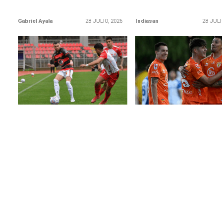
Gabriel Ayala
28 JULIO, 2026
Indiasan
28 JULI
LEER MÁS
LEER MÁS
Rangers sigue en blanco:
Cobreloa gana a Santa C
Amargo empate con Copiapó
guerra de goles y sigue
líder
Pese a mostrar un alza en su
rendimiento y generarse varias
Los naranjas mantienen
ocasiones de gol, el equipo
distancia de tres puntos 
de...
Wanderers.