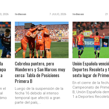
O, 2026
Indiasan
7 JULIO, 2026
Indiasan
21
LEER MÁS
LEER MÁS
la
Cobreloa puntero, pero
Unión Española venció
Copa
Wanderers y San Marcos muy
Deportes Recoleta y 
La
cerca: Tabla de Posiciones
sexto lugar de Prime
Primera B
En el cierre de la fech
Campeonato de Prim
n el
Luego de la suspensión de la
B, Unión Española derr
al
fecha 16 debido al intenso
1 a Deportes Recoleta
timo
temporal que afectó a gran
parte del país,...