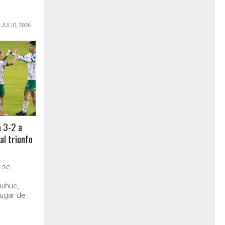
 JULIO, 2026
 3-2 a
al triunfo
 se
uihue,
lugar de