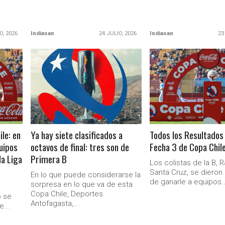
O, 2026
Indiasan
24 JULIO, 2026
Indiasan
23
LEER MÁS
LEER MÁS
le: en
Ya hay siete clasificados a
Todos los Resultados 
uipos
octavos de final: tres son de
Fecha 3 de Copa Chil
Ministerio Secretaría Gener
la Liga
Primera B
Los colistas de la B, 
Santa Cruz, se dieron 
En lo que puede considerarse la
de ganarle a equipos..
sorpresa en lo que va de esta
Copa Chile, Deportes
o se
Antofagasta,...
e...