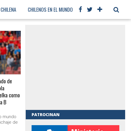
 CHILENA
CHILENOS EN EL MUNDO
FÚTBOL INTERNACIONAL
ado de
ola
Anelka como
ra B
PATROCINAN
io mundo
ichaje de
al de Gobierno