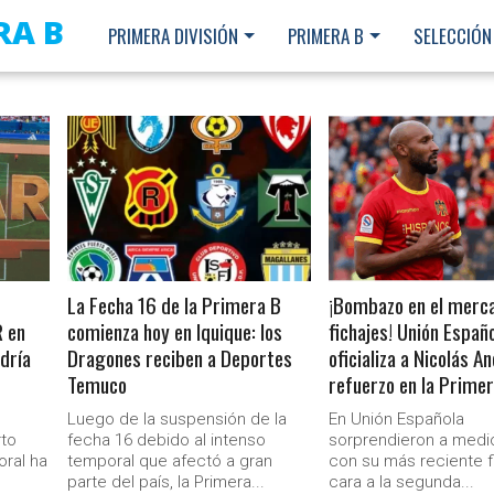
RA B
PRIMERA DIVISIÓN
PRIMERA B
SELECCIÓN
LEER MÁS
LEER MÁS
La Fecha 16 de la Primera B
¡Bombazo en el merc
R en
comienza hoy en Iquique: los
fichajes! Unión Españ
dría
Dragones reciben a Deportes
oficializa a Nicolás 
Temuco
refuerzo en la Prime
Luego de la suspensión de la
En Unión Española
rto
fecha 16 debido al intenso
sorprendieron a med
oral ha
temporal que afectó a gran
con su más reciente f
Ministerio Secretaría Gener
parte del país, la Primera...
cara a la segunda...