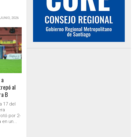
 JUNIO, 2026
 a
trepó al
ra B
a 17 del
era
otó por 2-
 en un...