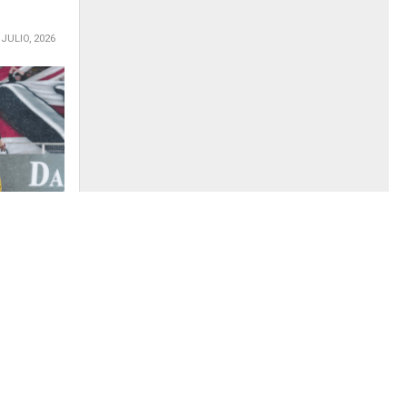
 JULIO, 2026
mo
do y
 de la
scenso
enció por
 condición
dio...