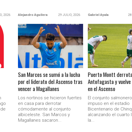
O, 2026
Alejandro Aguilera
29 JULIO, 2026
Gabriel Ayala
28
LEER MÁS
LEER MÁS
San Marcos se sumó a la lucha
Puerto Montt derrota
por el liderato del Ascenso tras
Antofagasta y vuelve 
vencer a Magallanes
en el Ascenso
n
Los nortinos se hicieron fuertes
El conjunto salmonero
ago
en casa para derrotar
impuso en el estadio
 de
cómodamente al conjunto
Bicentenario de Chinq
albiceleste. San Marcos y
alcanzando el cuarto 
Magallanes sacaron...
la...