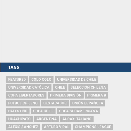
TAGS
FEATURED
COLO COLO
UNIVERSIDAD DE CHILE
UNIVERSIDAD CATÓLICA
CHILE
SELECCIÓN CHILENA
COPA LIBERTADORES
PRIMERA DIVISIÓN
PRIMERA B
FUTBOL CHILENO
DESTACADOS
UNIÓN ESPAÑOLA
PALESTINO
COPA CHILE
COPA SUDAMERICANA
HUACHIPATO
ARGENTINA
AUDAX ITALIANO
ALEXIS SÁNCHEZ
ARTURO VIDAL
CHAMPIONS LEAGUE