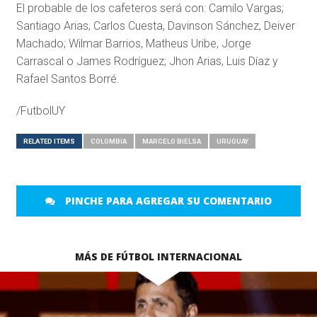
El probable de los cafeteros será con: Camilo Vargas;
Santiago Arias, Carlos Cuesta, Davinson Sánchez, Deiver
Machado; Wilmar Barrios, Matheus Uribe, Jorge
Carrascal o James Rodríguez; Jhon Arias, Luis Díaz y
Rafael Santos Borré.
/FutbolUY
RELATED ITEMS
COLOMBIA
MARCELO BIELSA
URUGUAY
PINCHE PARA AGREGAR SU COMENTARIO
MÁS DE FÚTBOL INTERNACIONAL