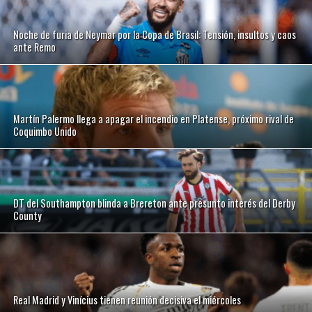
Noche de furia de Neymar por la Copa de Brasil: Tensión, insultos y caos
ante Remo
Martín Palermo llega a apagar el incendio en Platense, próximo rival de
Coquimbo Unido
DT del Southampton blinda a Brereton ante presunto interés del Derby
County
Real Madrid y Vinícius tienen reunión decisiva el miércoles