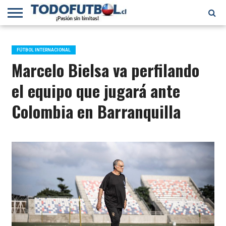
PRIMERA
DIVISIÓN
PRIMERA
SELECCIÓN
CHILENOS
FÚTBOL
B
CHILENA
EN EL
INTERNACIONAL
FÚTBOL INTERNACIONAL
MUNDO
Marcelo Bielsa va perfilando
el equipo que jugará ante
Colombia en Barranquilla