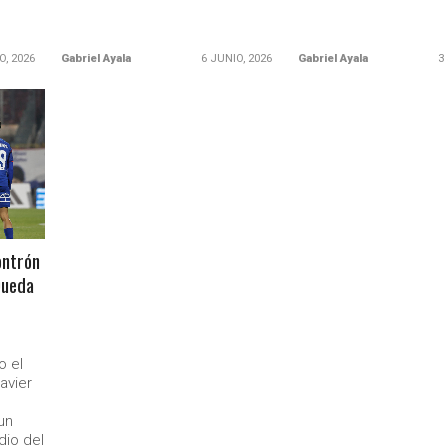
O, 2026
Gabriel Ayala
6 JUNIO, 2026
Gabriel Ayala
3
ontrón
Queda
o el
avier
un
dio del