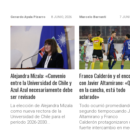
Gerardo Ayala Pizarro
8 JUNIO, 2026
Marcelo Barranti
7 JUNI
LEER MÁS
LEER MÁS
Alejandra Mizala: «Convenio
Franco Calderón y el enc
entre la Universidad de Chile y
con Javier Altamirano: «
Azul Azul necesariamente debe
en la cancha, está todo
ser revisado
aclarado»
La elección de Alejandra Mizala
Todo ocurrió promediand
como nueva rectora de la
segundo tiempocuando J
Universidad de Chile para el
Altamirano y Franco
período 2026-2030...
Calderón protagonizaron 
fuerte intercambio en me