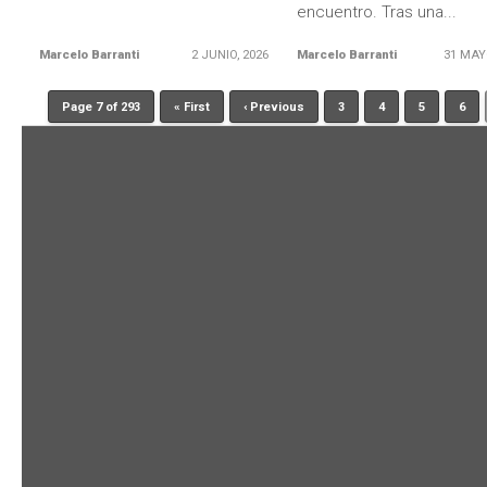
encuentro. Tras una...
Marcelo Barranti
2 JUNIO, 2026
Marcelo Barranti
31 MAY
Page 7 of 293
« First
‹ Previous
3
4
5
6