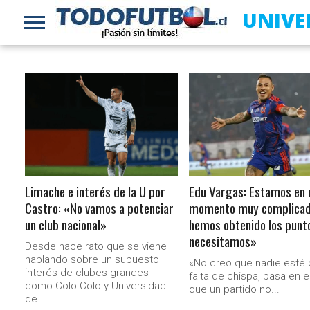
UNIVE
LEER MÁS
LEER MÁS
Limache e interés de la U por
Edu Vargas: Estamos en 
Castro: «No vamos a potenciar
momento muy complicad
un club nacional»
hemos obtenido los punt
necesitamos»
Desde hace rato que se viene
hablando sobre un supuesto
«No creo que nadie esté
interés de clubes grandes
falta de chispa, pasa en el
como Colo Colo y Universidad
que un partido no...
de...