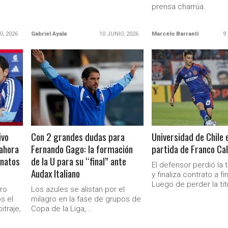
prensa charrúa.
O, 2026
Gabriel Ayala
10 JUNIO, 2026
Marcelo Barranti
9
LEER MÁS
LEER MÁS
ivo
Con 2 grandes dudas para
Universidad de Chile e
 ahora
Fernando Gago: la formación
partida de Franco Ca
Ministerio Secretaría Gener
onatos
de la U para su “final” ante
El defensor perdió la t
Audax Italiano
y finaliza contrato a f
Luego de perder la titu
tro
Los azules se alistan por el
s el
milagro en la fase de grupos de
itraje,
Copa de la Liga,...