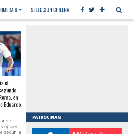
RIMERA B
SELECCIÓN CHILENA
CHILENOS EN EL MUNDO
ía el
 segundo
 Roma, en
de Eduardo
PATROCINAN
dor de
es opción
al de Gobierno
le según la