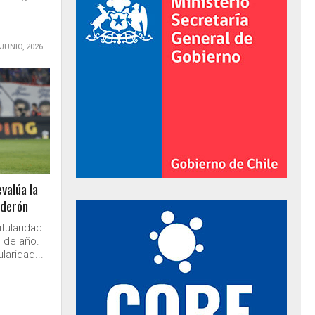
 JUNIO, 2026
valúa la
lderón
al de Gobierno
itularidad
in de año.
laridad...