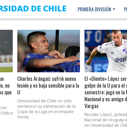
RSIDAD DE CHILE
PRIMERA DIVISIÓN
P
LEER MÁS
LEER MÁS
un
Charles Aránguiz sufrió nueva
El «Diente» López ser
o, no
lesión y es baja sensible para la
golpe de la U para el
os que
U
semestre: jugó en la
Nacional y es amigo 
Universidad de Chile no sólo
Vargas
sentenció su eliminación de la
 con
Copa de la Liga en el empate
 fútbol
Nicolás López, golea
frente...
Nacional de Uruguay 
Ministerio Secretaría Gener
en Universidad de Chi