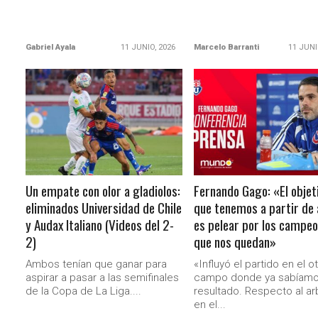
Gabriel Ayala
11 JUNIO, 2026
Marcelo Barranti
11 JUNI
LEER MÁS
LEER MÁS
Un empate con olor a gladiolos:
Fernando Gago: «El objet
eliminados Universidad de Chile
que tenemos a partir de
y Audax Italiano (Videos del 2-
es pelear por los campe
2)
que nos quedan»
Ambos tenían que ganar para
«Influyó el partido en el o
aspirar a pasar a las semifinales
campo donde ya sabíamo
de la Copa de La Liga....
resultado. Respecto al arb
en el...