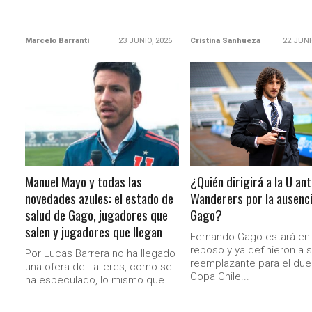
Marcelo Barranti
23 JUNIO, 2026
Cristina Sanhueza
22 JUNI
LEER MÁS
LEER MÁS
Manuel Mayo y todas las
¿Quién dirigirá a la U an
novedades azules: el estado de
Wanderers por la ausenc
salud de Gago, jugadores que
Gago?
salen y jugadores que llegan
Fernando Gago estará en
reposo y ya definieron a 
Por Lucas Barrera no ha llegado
reemplazante para el due
una ofera de Talleres, como se
Copa Chile...
ha especulado, lo mismo que...