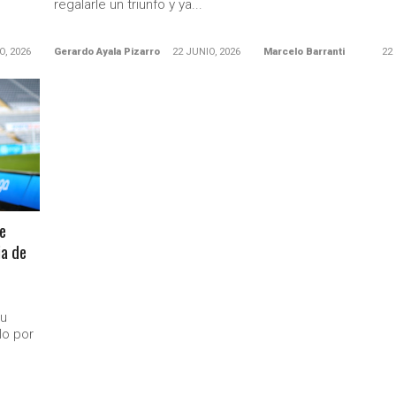
regalarle un triunfo y ya...
O, 2026
Gerardo Ayala Pizarro
22 JUNIO, 2026
Marcelo Barranti
22
te
ia de
su
lo por