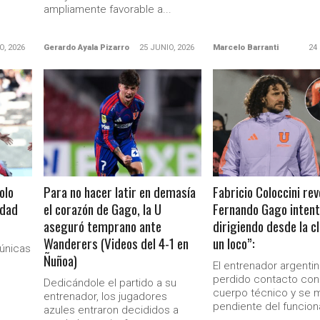
ampliamente favorable a...
O, 2026
Gerardo Ayala Pizarro
25 JUNIO, 2026
Marcelo Barranti
24
LEER MÁS
LEER MÁS
olo
Para no hacer latir en demasía
Fabricio Coloccini rev
idad
el corazón de Gago, la U
Fernando Gago intent
Ministerio Secretaría Gener
aseguró temprano ante
dirigiendo desde la cl
Wanderers (Videos del 4-1 en
un loco”:
únicas
Ñuñoa)
El entrenador argenti
perdido contacto con
Dedicándole el partido a su
cuerpo técnico y se 
entrenador, los jugadores
pendiente del funcion
azules entraron decididos a