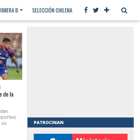
RIMERA B
SELECCIÓN CHILENA
CHILENOS EN EL MUNDO
e
e de la
 dan
eportivo
PATROCINAN
n su
al de Gobierno