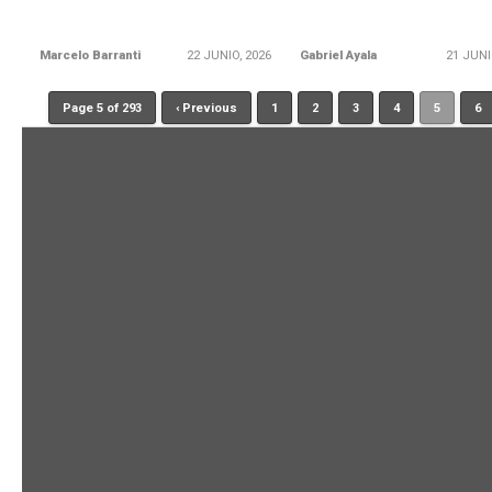
Marcelo Barranti
22 JUNIO, 2026
Gabriel Ayala
21 JUNI
Page 5 of 293
‹ Previous
1
2
3
4
5
6