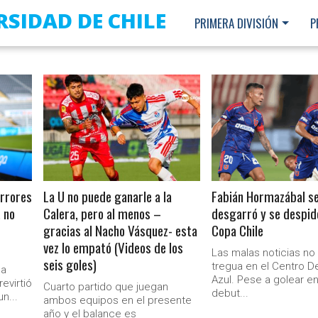
RSIDAD DE CHILE
PRIMERA DIVISIÓN
P
LEER MÁS
LEER MÁS
errores
La U no puede ganarle a la
Fabián Hormazábal s
 no
Calera, pero al menos –
desgarró y se despid
gracias al Nacho Vásquez- esta
Copa Chile
vez lo empató (Videos de los
Las malas noticias no
seis goles)
tregua en el Centro D
la
Azul. Pese a golear e
evirtió
Cuarto partido que juegan
debut...
n...
ambos equipos en el presente
Ministerio Secretaría Gener
año y el balance es