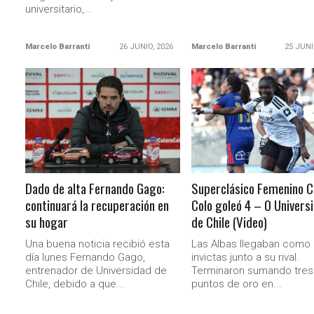
universitario,...
Marcelo Barranti
26 JUNIO, 2026
Marcelo Barranti
25 JUNI
LEER MÁS
LEER MÁS
Dado de alta Fernando Gago:
Superclásico Femenino C
continuará la recuperación en
Colo goleó 4 – 0 Univers
su hogar
de Chile (Video)
Una buena noticia recibió esta
Las Albas llegaban como 
día lunes Fernando Gago,
invictas junto a su rival.
entrenador de Universidad de
Terminaron sumando tres
Chile, debido a que...
puntos de oro en...