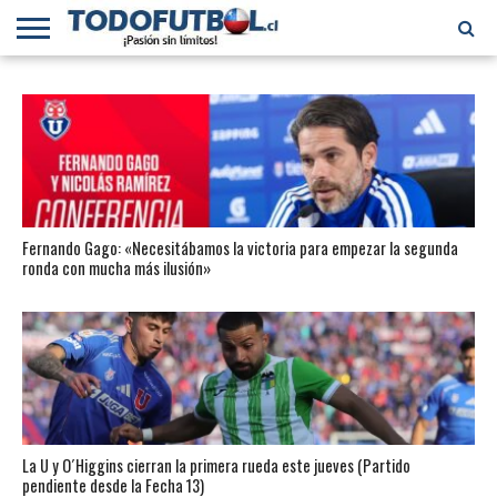
PRIMERA
DIVISIÓN
PRIMERA
SELECCIÓN
CHILENOS
FÚTBOL
B
CHILENA
EN EL
INTERNACIONAL
MUNDO
Fernando Gago: «Necesitábamos la victoria para empezar la segunda
ronda con mucha más ilusión»
La U y O´Higgins cierran la primera rueda este jueves (Partido
pendiente desde la Fecha 13)