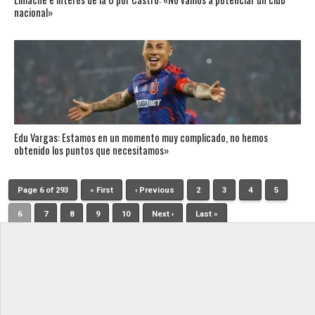
nacional»
Edu Vargas: Estamos en un momento muy complicado, no hemos
obtenido los puntos que necesitamos»
Page 6 of 293
« First
‹ Previous
2
3
4
5
6
7
8
9
10
Next ›
Last »