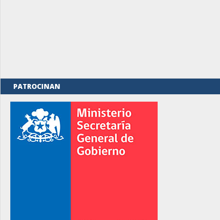
PATROCINAN
rno