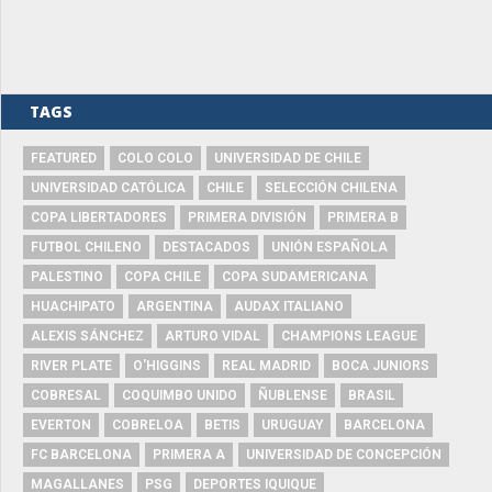
TAGS
FEATURED
COLO COLO
UNIVERSIDAD DE CHILE
UNIVERSIDAD CATÓLICA
CHILE
SELECCIÓN CHILENA
COPA LIBERTADORES
PRIMERA DIVISIÓN
PRIMERA B
FUTBOL CHILENO
DESTACADOS
UNIÓN ESPAÑOLA
PALESTINO
COPA CHILE
COPA SUDAMERICANA
HUACHIPATO
ARGENTINA
AUDAX ITALIANO
ALEXIS SÁNCHEZ
ARTURO VIDAL
CHAMPIONS LEAGUE
RIVER PLATE
O'HIGGINS
REAL MADRID
BOCA JUNIORS
COBRESAL
COQUIMBO UNIDO
ÑUBLENSE
BRASIL
EVERTON
COBRELOA
BETIS
URUGUAY
BARCELONA
FC BARCELONA
PRIMERA A
UNIVERSIDAD DE CONCEPCIÓN
MAGALLANES
PSG
DEPORTES IQUIQUE