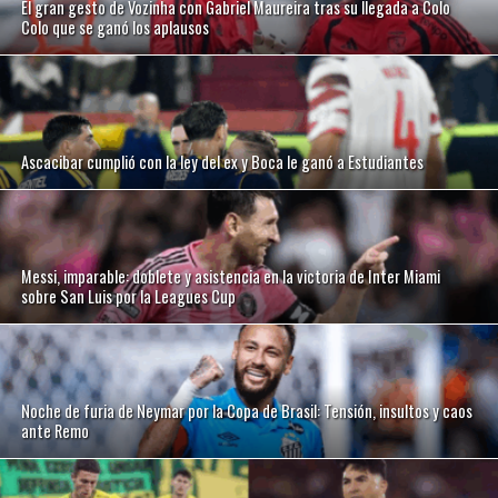
El gran gesto de Vozinha con Gabriel Maureira tras su llegada a Colo
Colo que se ganó los aplausos
Ascacibar cumplió con la ley del ex y Boca le ganó a Estudiantes
Messi, imparable: doblete y asistencia en la victoria de Inter Miami
sobre San Luis por la Leagues Cup
Noche de furia de Neymar por la Copa de Brasil: Tensión, insultos y caos
ante Remo