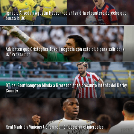
Ignacio Aliseda y Agustín Hausch: de ahí saldría el puntero derecho que
busca la UC
Advierten que Cristopher Toselli negocia con este club para salir de la
U: “Préstamo”
DT del Southampton blinda a Brereton ante presunto interés del Derby
County
Real Madrid y Vinícius tienen reunión decisiva el miércoles