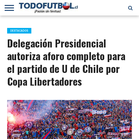
PRIMERA
DIVISIÓN
PRIMERA
SELECCIÓN
CHILENOS
FÚTBOL
B
CHILENA
EN EL
INTERNACIONAL
DESTACADOS
MUNDO
Delegación Presidencial
autoriza aforo completo para
el partido de U de Chile por
Copa Libertadores