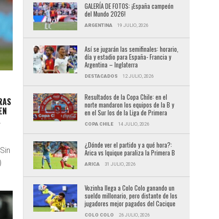
GALERÍA DE FOTOS: ¡España campeón
del Mundo 2026!
ARGENTINA
19 JULIO, 2026
Así se jugarán las semifinales: horario,
día y estadio para España- Francia y
Argentina – Inglaterra
DESTACADOS
12 JULIO, 2026
Resultados de la Copa Chile: en el
RAS
norte mandaron los equipos de la B y
EN
en el Sur los de la Liga de Primera
A
COPA CHILE
14 JULIO, 2026
¿Dónde ver el partido y a qué hora?:
 Sin
Arica vs Iquique paraliza la Primera B
)
ARICA
31 JULIO, 2026
Vozinha llega a Colo Colo ganando un
sueldo millonario, pero distante de los
jugadores mejor pagados del Cacique
COLO COLO
26 JULIO, 2026