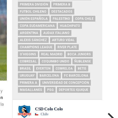
PRIMERA DIVISIÓN
PRIMERA B
FUTBOL CHILENO
DESTACADOS
UNIÓN ESPAÑOLA
PALESTINO
COPA CHILE
COPA SUDAMERICANA
HUACHIPATO
ARGENTINA
AUDAX ITALIANO
ALEXIS SÁNCHEZ
ARTURO VIDAL
CHAMPIONS LEAGUE
RIVER PLATE
O'HIGGINS
REAL MADRID
BOCA JUNIORS
COBRESAL
COQUIMBO UNIDO
ÑUBLENSE
BRASIL
EVERTON
COBRELOA
BETIS
URUGUAY
BARCELONA
FC BARCELONA
PRIMERA A
UNIVERSIDAD DE CONCEPCIÓN
MAGALLANES
PSG
DEPORTES IQUIQUE
 y
on
 la