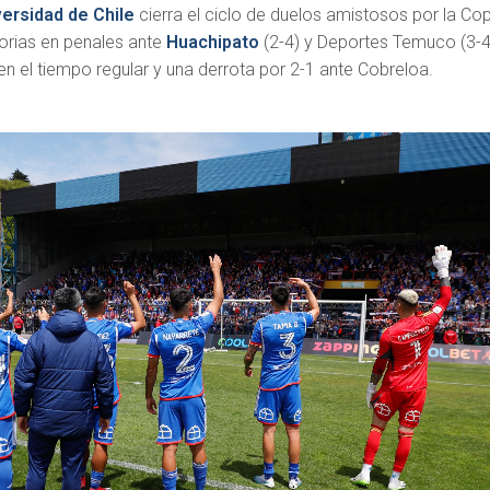
ersidad de Chile
cierra el ciclo de duelos amistosos por la Co
orias en penales ante
Huachipato
(2-4) y Deportes Temuco (3-4
2 en el tiempo regular y una derrota por 2-1 ante Cobreloa.