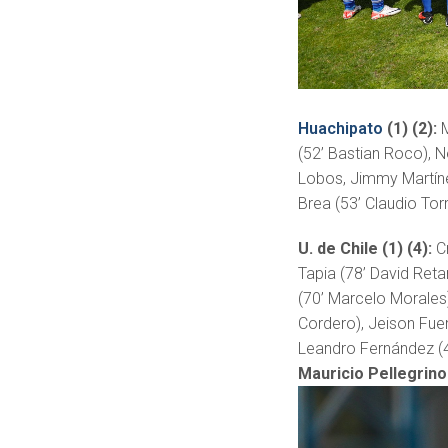
Huachipato
(1) (2):
(52’ Bastian Roco), Ne
Lobos, Jimmy Martíne
Brea (53’ Claudio Tor
U. de Chile (1) (4):
C
Tapia (78’ David Reta
(70’ Marcelo Morales
Cordero), Jeison Fue
Leandro Fernández (46
Mauricio Pellegrino