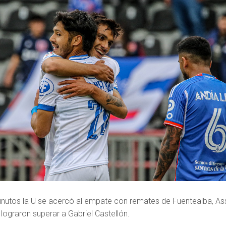
inutos la U se acercó al empate con remates de Fuentealba, As
lograron superar a Gabriel Castellón.