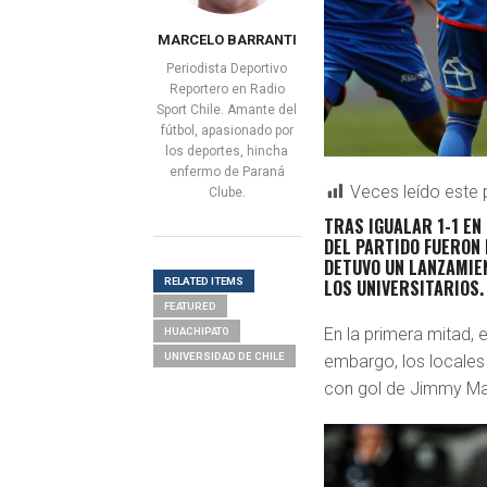
MARCELO BARRANTI
Periodista Deportivo
Reportero en Radio
Sport Chile. Amante del
fútbol, apasionado por
los deportes, hincha
enfermo de Paraná
Veces leído este 
Clube.
TRAS IGUALAR 1-1 EN
DEL PARTIDO FUERON 
DETUVO UN LANZAMIEN
RELATED ITEMS
LOS UNIVERSITARIOS.
FEATURED
En la primera mitad, 
HUACHIPATO
UNIVERSIDAD DE CHILE
embargo, los locales
con gol de Jimmy Ma