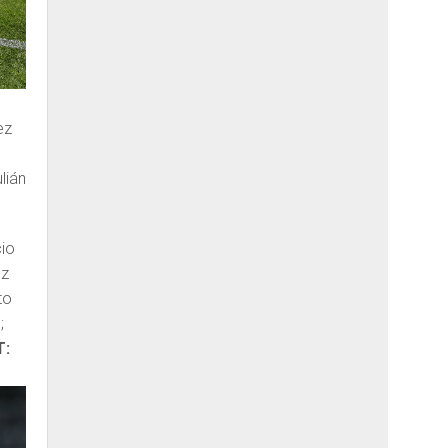
ez
lián
cio
ez
to
;
T: