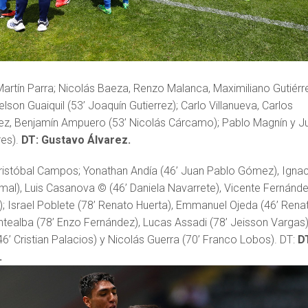
Martín Parra; Nicolás Baeza, Renzo Malanca, Maximiliano Gutiérr
lson Guaiquil (53’ Joaquín Gutierrez); Carlo Villanueva, Carlos
z, Benjamín Ampuero (53’ Nicolás Cárcamo); Pablo Magnín y Ju
res).
DT: Gustavo Álvarez.
ristóbal Campos; Yonathan Andía (46’ Juan Pablo Gómez), Igna
mal), Luis Casanova © (46’ Daniela Navarrete), Vicente Fernánd
); Israel Poblete (78’ Renato Huerta), Emmanuel Ojeda (46’ Rena
ntealba (78’ Enzo Fernández), Lucas Assadi (78’ Jeisson Vargas)
’ Cristian Palacios) y Nicolás Guerra (70’ Franco Lobos). DT:
D
.