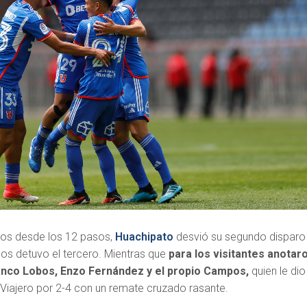
tos desde los 12 pasos,
Huachipato
desvió su segundo disparo
os detuvo el tercero. Mientras que
para los visitantes anotar
anco Lobos, Enzo Fernández y el propio Campos,
quien le dio
oViajero por 2-4 con un remate cruzado rasante.