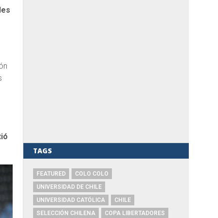
les
ión
s
tió
TAGS
FEATURED
COLO COLO
UNIVERSIDAD DE CHILE
UNIVERSIDAD CATÓLICA
CHILE
SELECCIÓN CHILENA
COPA LIBERTADORES