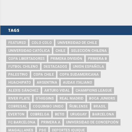
TAGS
FEATURED
COLO COLO
UNIVERSIDAD DE CHILE
UNIVERSIDAD CATÓLICA
CHILE
SELECCIÓN CHILENA
COPA LIBERTADORES
PRIMERA DIVISIÓN
PRIMERA B
FUTBOL CHILENO
DESTACADOS
UNIÓN ESPAÑOLA
PALESTINO
COPA CHILE
COPA SUDAMERICANA
HUACHIPATO
ARGENTINA
AUDAX ITALIANO
ALEXIS SÁNCHEZ
ARTURO VIDAL
CHAMPIONS LEAGUE
RIVER PLATE
O'HIGGINS
REAL MADRID
BOCA JUNIORS
COBRESAL
COQUIMBO UNIDO
ÑUBLENSE
BRASIL
EVERTON
COBRELOA
BETIS
URUGUAY
BARCELONA
FC BARCELONA
PRIMERA A
UNIVERSIDAD DE CONCEPCIÓN
MAGALLANES
PSG
DEPORTES IQUIQUE