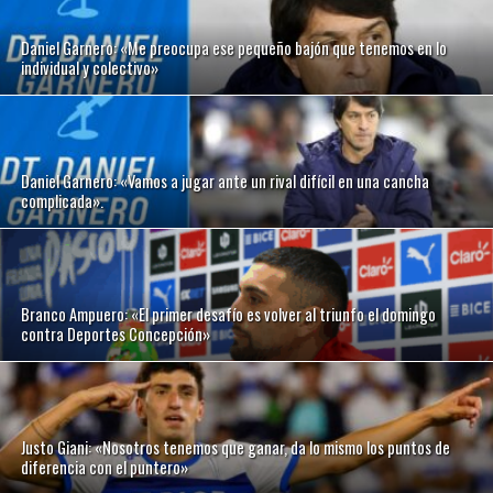
Daniel Garnero: «Me preocupa ese pequeño bajón que tenemos en lo
individual y colectivo»
Daniel Garnero: «Vamos a jugar ante un rival difícil en una cancha
complicada».
Branco Ampuero: «El primer desafío es volver al triunfo el domingo
contra Deportes Concepción»
Justo Giani: «Nosotros tenemos que ganar, da lo mismo los puntos de
diferencia con el puntero»