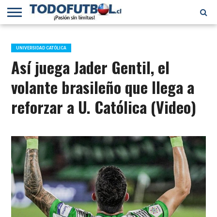
PRIMERA
DIVISIÓN
PRIMERA
SELECCIÓN
CHILENOS
FÚTBOL
B
CHILENA
EN EL
INTERNACIONAL
UNIVERSIDAD CATÓLICA
MUNDO
Así juega Jader Gentil, el
volante brasileño que llega a
reforzar a U. Católica (Video)