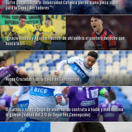
Sufre Daniel Garnero: Universidad Católica pierde a una pieza clave
para la Copa Libertadores
Ignacio Aliseda y Agustín Hausch: de ahí saldría el puntero derecho que
busca la UC
Voces Cruzadas tras la caída en Concepción
U. Católica no es equipo de invierno: no contrata a nadie y más encima
la golean (Videos del 3-0 de Deportes Concepción)